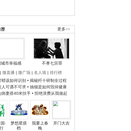
推荐
更多>>
国城市幸福感
不孝七宗罪
|
微直播
|
微广场
|
名人墙
|
排行榜
子打蜡该如何识别
• 揭秘歼十研制全过程
种贵人可遇不可求
• 抽烟是如何毁掉健康
人为病妻搭40米扶手
• 拒绝浪费从我做起
国·
梦想星搭
我要上春
开门大吉
行
档
晚