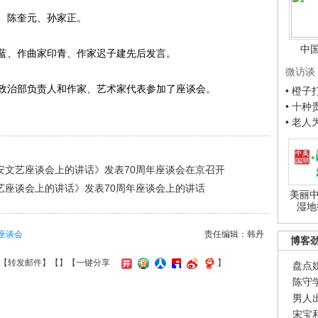
、陈奎元、孙家正。
中
、作曲家印青、作家迟子建先后发言。
微访谈
治部负责人和作家、艺术家代表参加了座谈会。
• 橙
• 十
• 老
安文艺座谈会上的讲话》发表70周年座谈会在京召开
艺座谈会上的讲话》发表70周年座谈会上的讲话
美丽中
湿地
座谈会
责任编辑：韩丹
博客
【
转发邮件
】【
】
【一键分享
】
盘点
陈守
男人
宋宝