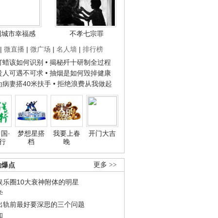
国城市幸福感
不孝七宗罪
|
微直播
|
微广场
|
名人墙
|
排行榜
子打蜡该如何识别
• 揭秘歼十研制全过程
种贵人可遇不可求
• 抽烟是如何毁掉健康
人为病妻搭40米扶手
• 拒绝浪费从我做起
国·
梦想星搭
我要上春
开门大吉
行
档
晚
劲爆点
更多 >>
娱乐圈10大衰神附体的明星
学
出轨前最好要深思的三个问题
和