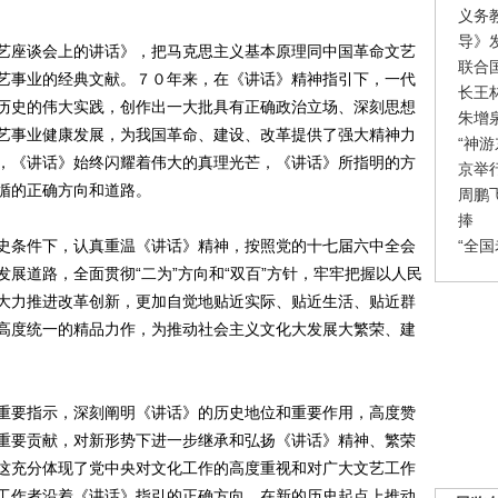
义务
导》
座谈会上的讲话》，把马克思主义基本原理同中国革命文艺
联合
艺事业的经典文献。７０年来，在《讲话》精神指引下，一代
长王
历史的伟大实践，创作出一大批具有正确政治立场、深刻思想
朱增
艺事业健康发展，为我国革命、建设、改革提供了强大精神力
“神
，《讲话》始终闪耀着伟大的真理光芒，《讲话》所指明的方
京举
循的正确方向和道路。
周鹏
捧
“全
条件下，认真重温《讲话》精神，按照党的十七届六中全会
展道路，全面贯彻“二为”方向和“双百”方针，牢牢把握以人民
大力推进改革创新，更加自觉地贴近实际、贴近生活、贴近群
高度统一的精品力作，为推动社会主义文化大发展大繁荣、建
要指示，深刻阐明《讲话》的历史地位和重要作用，高度赞
重要贡献，对新形势下进一步继承和弘扬《讲话》精神、繁荣
这充分体现了党中央对文化工作的高度重视和对广大文艺工作
工作者沿着《讲话》指引的正确方向，在新的历史起点上推动