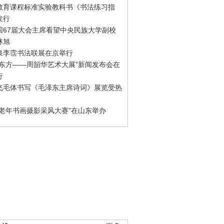
教育课程标准实验教科书《书法练习指
发行
国67届大会主席看望中央民族大学副校
林旭
泉李霑书法联展在京举行
游东方——周韶华艺术大展”新闻发布会在
行
飞毛体书写《毛泽东主席诗词》展览受热
国老年书画摄影采风大赛”在山东举办