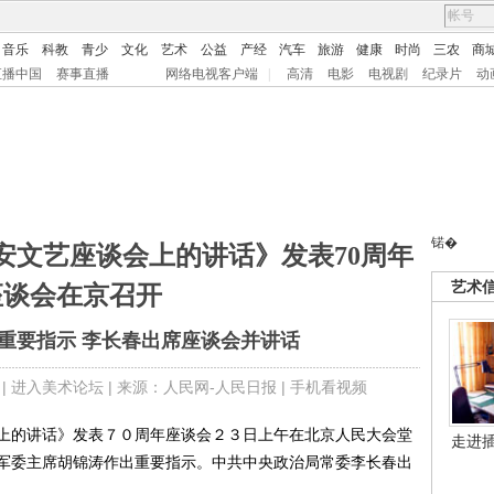
音乐
科教
青少
文化
艺术
公益
产经
汽车
旅游
健康
时尚
三农
商
直播中国
赛事直播
网络电视客户端
|
高清
电影
电视剧
纪录片
动
锘�
安文艺座谈会上的讲话》发表70周年
艺术
座谈会在京召开
重要指示 李长春出席座谈会并讲话
 |
进入美术论坛
| 来源：人民网-人民日报 |
手机看视频
的讲话》发表７０周年座谈会２３日上午在北京人民大会堂
走进
军委主席胡锦涛作出重要指示。中共中央政治局常委李长春出