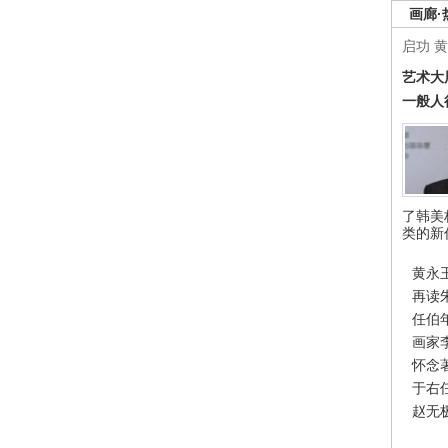
画廊·
启功
黄
艺术大
一般人
了韩美
类的新
黄永
再读
任伯
画家
怀念
于右
赵无