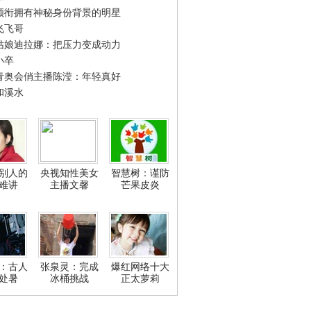
领衔拥有神秘身份背景的明星
飞飞哥
姑娘迪拉娜：把压力变成动力
小卒
青奥会俏主播陈滢：年轻真好
和溪水
别人的
央视知性美女
智慧树：谨防
难讲
主播文馨
芒果皮炎
：古人
张泉灵：完成
爆红网络十大
处暑
冰桶挑战
正太萝莉