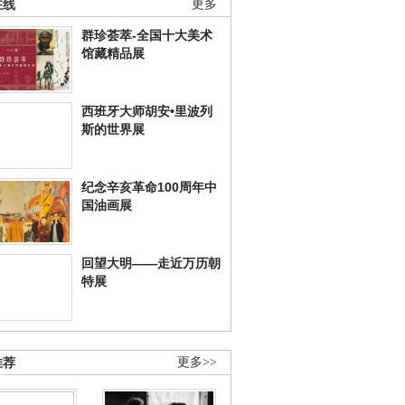
在线
更多
群珍荟萃-全国十大美术
馆藏精品展
西班牙大师胡安•里波列
斯的世界展
纪念辛亥革命100周年中
国油画展
回望大明——走近万历朝
特展
推荐
更多>>