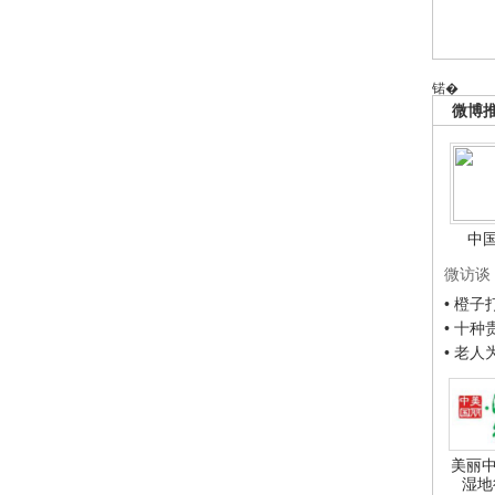
锘�
微博
中
微访谈
• 橙
• 十
• 老
美丽中
湿地