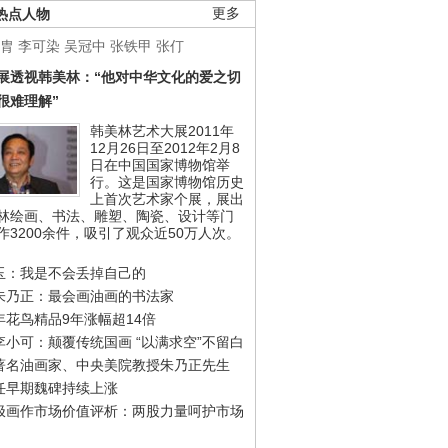
热点人物
更多
胄
李可染
吴冠中
张铁甲
张仃
展透视韩美林：“他对中华文化的爱之切
很难理解”
韩美林艺术大展2011年
12月26日至2012年2月8
日在中国国家博物馆举
行。这是国家博物馆历史
上首次艺术家个展，展出
林绘画、书法、雕塑、陶瓷、设计等门
作3200余件，吸引了观众近50万人次。
玉：我是不会丢掉自己的
朱乃正：最会画油画的书法家
年花鸟精品9年涨幅超14倍
李小可：颠覆传统国画 “以满求空”不留白
著名油画家、中央美院教授朱乃正先生
任早期魏碑持续上涨
极画作市场价值评析：两股力量呵护市场