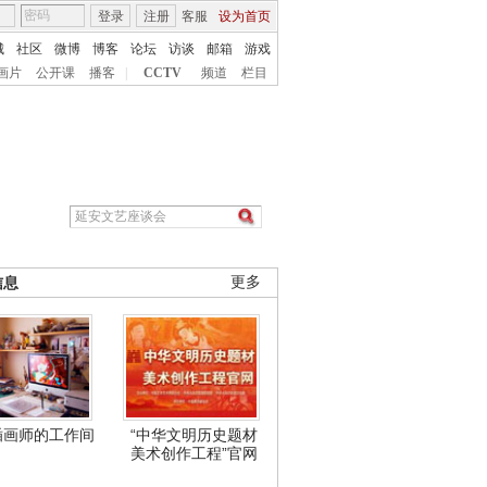
登录
注册
客服
设为首页
城
社区
微博
博客
论坛
访谈
邮箱
游戏
画片
公开课
播客
|
CCTV
频道
栏目
信息
更多
插画师的工作间
“中华文明历史题材
美术创作工程”官网