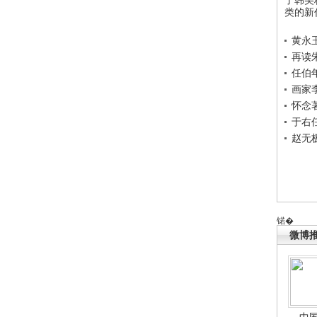
类的新
黄永
再读
任伯
画家
怀念
于右
赵无
锘�
微博
中