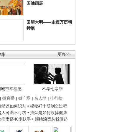
国油画展
回望大明——走近万历朝
特展
推荐
更多>>
国城市幸福感
不孝七宗罪
|
微直播
|
微广场
|
名人墙
|
排行榜
子打蜡该如何识别
• 揭秘歼十研制全过程
种贵人可遇不可求
• 抽烟是如何毁掉健康
人为病妻搭40米扶手
• 拒绝浪费从我做起