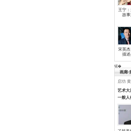
王宁：
故事
宋英杰
描述
锘�
画廊·
启功
黄
艺术大
一般人
了韩美