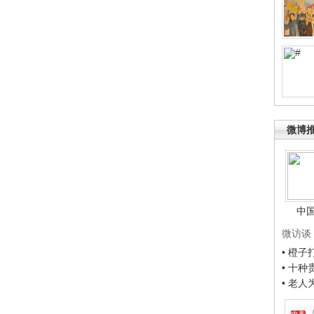
微博
中
微访谈
• 橙
• 十
• 老