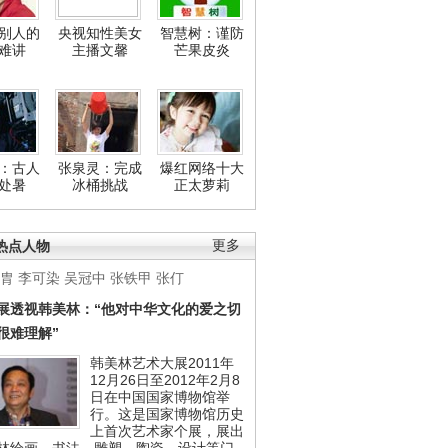
别人的
央视知性美女
智慧树：谨防
难讲
主播文馨
芒果皮炎
：古人
张泉灵：完成
爆红网络十大
处暑
冰桶挑战
正太萝莉
热点人物
更多
胄
李可染
吴冠中
张铁甲
张仃
展透视韩美林：“他对中华文化的爱之切
很难理解”
韩美林艺术大展2011年
12月26日至2012年2月8
日在中国国家博物馆举
行。这是国家博物馆历史
上首次艺术家个展，展出
林绘画、书法、雕塑、陶瓷、设计等门