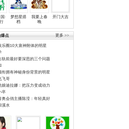
国·
梦想星搭
我要上春
开门大吉
行
档
晚
劲爆点
更多 >>
娱乐圈10大衰神附体的明星
学
出轨前最好要深思的三个问题
和
领衔拥有神秘身份背景的明星
飞飞哥
姑娘迪拉娜：把压力变成动力
小卒
青奥会俏主播陈滢：年轻真好
和溪水