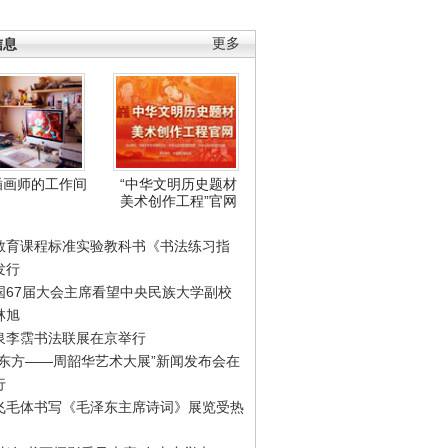
信息
更多
插画师的工作间
“中华文明历史题材
美术创作工程”官网
教育课程标准实验教科书《书法练习指
发行
国67届大会主席看望中央民族大学副校
林旭
泉李霑书法联展在京举行
游东方——周韶华艺术大展”新闻发布会在
行
飞毛体书写《毛泽东主席诗词》展览受热