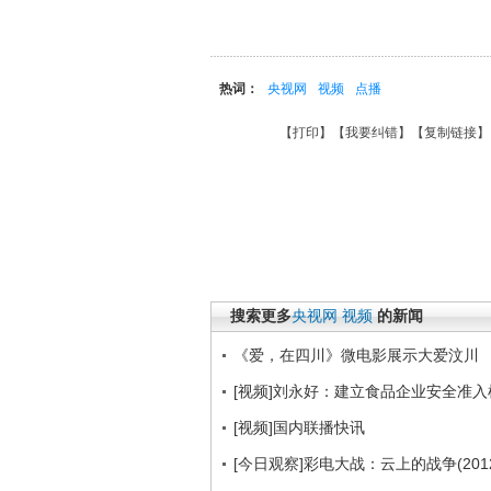
热词：
央视网
视频
点播
【
打印
】【
我要纠错
】【
复制链接
】
搜索更多
央视网
视频
的新闻
《爱，在四川》微电影展示大爱汶川
[视频]刘永好：建立食品企业安全准入
[视频]国内联播快讯
[今日观察]彩电大战：云上的战争(2012