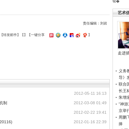
锘�
艺术
责任编辑：刘岩
【
转发邮件
】【
】
【一键分享
】
走进
义务
导》
联合
长王
2012-05-11 16:13
朱增
机制
2012-03-08 01:49
“神
京举
2012-02-22 19:41
周鹏
0116)
2012-01-16 22:39
捧