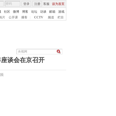
登录
注册
客服
设为首页
城
社区
微博
博客
论坛
访谈
邮箱
游戏
画片
公开课
播客
|
CCTV
频道
栏目
年座谈会在京召开
频