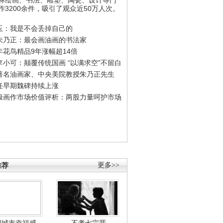
作3200余件，吸引了观众近50万人次。
玉：我是不会丢掉自己的
朱乃正：最会画油画的书法家
年花鸟精品9年涨幅超14倍
李小可：颠覆传统国画 “以满求空”不留白
著名油画家、中央美院教授朱乃正先生
任早期魏碑持续上涨
极画作市场价值评析：两股力量呵护市场
推荐
更多>>
国城市幸福感
不孝七宗罪