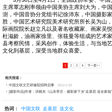
主席覃志刚率领由中国美协主席刘大为，中
澍，中国音协分党组书记徐沛东，中国摄影
胜，中国艺术研究院美术研究所所长吴为山
际画院院长赵立凡以及著名收藏家、画家吴
杜滋龄，油画家徐里、张筱曼等组成的艺术
县考察民情，采风创作，体验生活，与当地
文化到基层，深受当地群众喜爱。
1
2
3
4
下一页>>
相关报道：
中国文联文艺研修院招聘启事
2012-2-20
[摄影作品]作者：洪晓东《山东枣庄：摄影家下乡“走基层 送全家福
热词：
中国文联
走基层
送文化