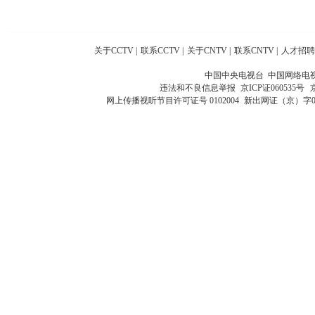
关于CCTV
|
联系CCTV
|
关于CNTV
|
联系CNTV
|
人才招聘
中国中央电视台 中国网络电
违法和不良信息举报
京ICP证060535号
网上传播视听节目许可证号 0102004
新出网证（京）字0