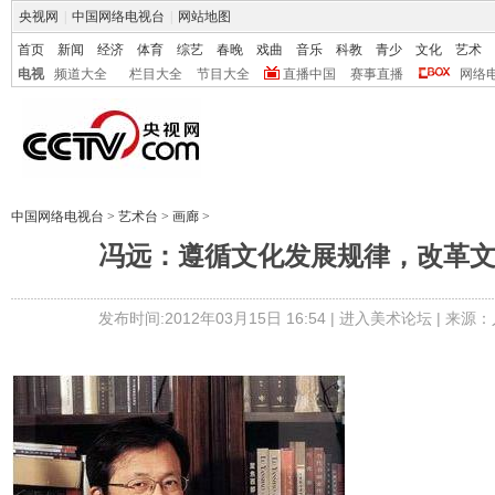
央视网
|
中国网络电视台
|
网站地图
首页
新闻
经济
体育
综艺
春晚
戏曲
音乐
科教
青少
文化
艺术
电视
频道大全
栏目大全
节目大全
直播中国
赛事直播
网络
中国网络电视台
>
艺术台
>
画廊
>
冯远：遵循文化发展规律，改革
发布时间:2012年03月15日 16:54 |
进入美术论坛
| 来源：