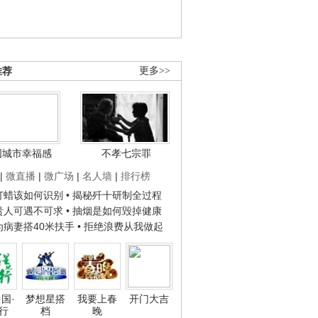
推荐
更多>>
国城市幸福感
不孝七宗罪
|
微直播
|
微广场
|
名人墙
|
排行榜
子打蜡该如何识别
• 揭秘歼十研制全过程
种贵人可遇不可求
• 抽烟是如何毁掉健康
人为病妻搭40米扶手
• 拒绝浪费从我做起
国·
梦想星搭
我要上春
开门大吉
行
档
晚