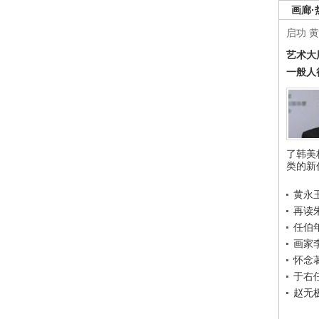
画廊·
启功
黄
艺术大
一般人
了韩美
类的新
黄永
再读
任伯
画家
怀念
于右
赵无