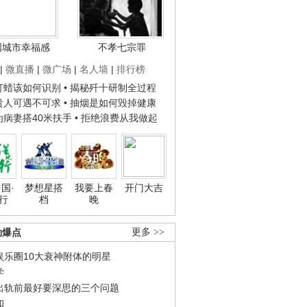
国城市幸福感
不孝七宗罪
|
微直播
|
微广场
|
名人墙
|
排行榜
子打蜡该如何识别
• 揭秘歼十研制全过程
种贵人可遇不可求
• 抽烟是如何毁掉健康
人为病妻搭40米扶手
• 拒绝浪费从我做起
国·
梦想星搭
我要上春
开门大吉
行
档
晚
劲爆点
更多 >>
娱乐圈10大衰神附体的明星
学
出轨前最好要深思的三个问题
和