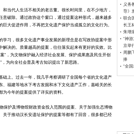
义务
和当代人生活不相关的老古董。很长时间里，在不少地方，
导》
任意破除。通过政协这个窗口，通过提案这种形式，越来越多
联合
长王
的巨大促进作用，不再把文化遗产保护当成孤立的文化行为。
朱增
“神
学习，很多文化遗产事业发展的新理念是在写政协提案中形
京举
中解决的。质量越高的提案，往往落实起来有更好的实效。比
周鹏
提案”，为文物保护融入经济社会发展、保护成果惠及民生开创
捧
案”，为向全社会普及考古知识提出了新思路。
“全
础上。过去一年，我几乎考察调研了全国每个省的文化遗产
东、福建等地水下考古发掘和水下文化遗产工作，嘉峪关的长
都为今年的提案提供了详实的资料。
物保护及博物馆财政资金投入范围的提案、关于加强生态博物
、关于推动汉长安遗址保护的提案等都有了回音，很多都已经