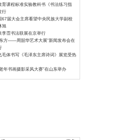
教育课程标准实验教科书《书法练习指
发行
国67届大会主席看望中央民族大学副校
林旭
泉李霑书法联展在京举行
游东方——周韶华艺术大展”新闻发布会在
行
飞毛体书写《毛泽东主席诗词》展览受热
国老年书画摄影采风大赛”在山东举办