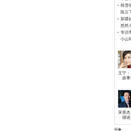
韩雪
陈立
新疆
悠然
专访
小山
王宁：
故事
宋英杰
描述
锘�