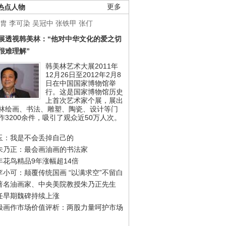
热点人物
更多
胄
李可染
吴冠中
张铁甲
张仃
展透视韩美林：“他对中华文化的爱之切
很难理解”
韩美林艺术大展2011年
12月26日至2012年2月8
日在中国国家博物馆举
行。这是国家博物馆历史
上首次艺术家个展，展出
林绘画、书法、雕塑、陶瓷、设计等门
作3200余件，吸引了观众近50万人次。
玉：我是不会丢掉自己的
朱乃正：最会画油画的书法家
年花鸟精品9年涨幅超14倍
李小可：颠覆传统国画 “以满求空”不留白
著名油画家、中央美院教授朱乃正先生
任早期魏碑持续上涨
极画作市场价值评析：两股力量呵护市场