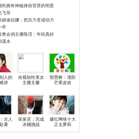
领衔拥有神秘身份背景的明星
飞飞哥
姑娘迪拉娜：把压力变成动力
小卒
青奥会俏主播陈滢：年轻真好
和溪水
别人的
央视知性美女
智慧树：谨防
难讲
主播文馨
芒果皮炎
：古人
张泉灵：完成
爆红网络十大
处暑
冰桶挑战
正太萝莉