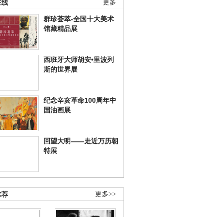
在线
更多
群珍荟萃-全国十大美术
馆藏精品展
西班牙大师胡安•里波列
斯的世界展
纪念辛亥革命100周年中
国油画展
回望大明——走近万历朝
特展
推荐
更多>>