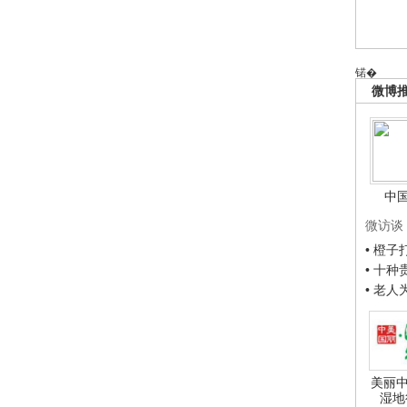
锘�
微博
中
微访谈
• 橙
• 十
• 老
美丽中
湿地