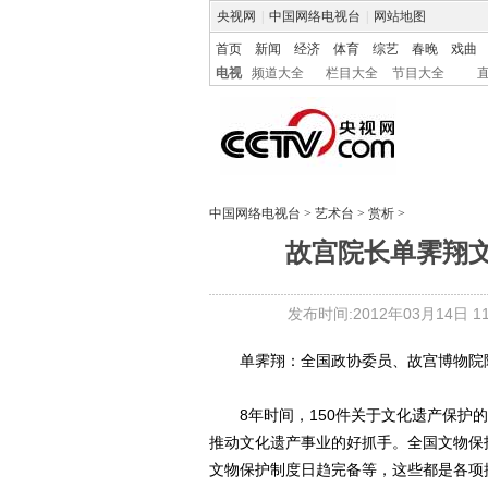
央视网
|
中国网络电视台
|
网站地图
首页
新闻
经济
体育
综艺
春晚
戏曲
电视
频道大全
栏目大全
节目大全
中国网络电视台
>
艺术台
>
赏析
>
故宫院长单霁翔文
发布时间:2012年03月14日 11:
单霁翔：全国政协委员、故宫博物院
8年时间，150件关于文化遗产保护的提
推动文化遗产事业的好抓手。全国文物保
文物保护制度日趋完备等，这些都是各项