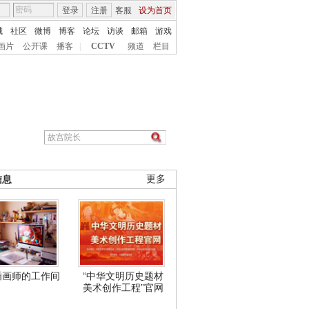
登录
注册
客服
设为首页
城
社区
微博
博客
论坛
访谈
邮箱
游戏
画片
公开课
播客
|
CCTV
频道
栏目
信息
更多
插画师的工作间
“中华文明历史题材
美术创作工程”官网