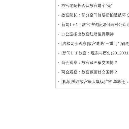
故宫老院长否认故宫是个“壳”
故宫院长：部分空间修缮后怕遭破坏 
新闻1＋1：故宫博物院如何面对公众
办公室搬出故宫红墙值得期待
[岩松两会观察]故宫遭遇“三重门” 深
[新闻1+1]故宫：现实与历史(2012031
两会观察：故宫藏画移交国博？
两会观察：故宫藏画移交国博？
[视频]关注故宫最大规模扩容 单霁翔