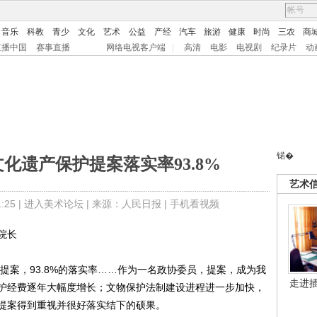
音乐
科教
青少
文化
艺术
公益
产经
汽车
旅游
健康
时尚
三农
商
直播中国
赛事直播
网络电视客户端
|
高清
电影
电视剧
纪录片
动
锘�
化遗产保护提案落实率93.8%
艺术
25 |
进入美术论坛
| 来源：人民日报 |
手机看视频
院长
案，93.8%的落实率……作为一名政协委员，提案，成为我
走进
护经费逐年大幅度增长；文物保护法制建设进程进一步加快，
提案得到重视并很好落实结下的硕果。