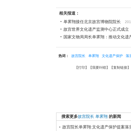
相关报道：
单霁翔接任北京故宫博物院院长
201
故宫世界文化遗产监测中心正式成立
国家文物局局长单霁翔：推动文化遗
热词：
故宫院长
单霁翔
文化遗产保护
落
【
打印
】【
我要纠错
】【
复制链接
】
搜索更多
故宫院长
单霁翔
的新闻
故宫院长单霁翔:文化遗产保护提案落实率