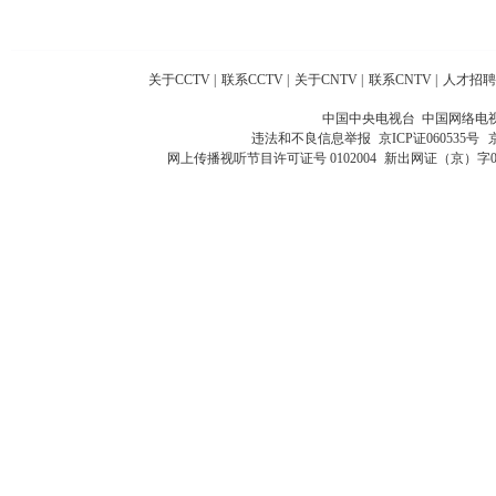
关于CCTV
|
联系CCTV
|
关于CNTV
|
联系CNTV
|
人才招聘
中国中央电视台 中国网络电
违法和不良信息举报
京ICP证060535号
网上传播视听节目许可证号 0102004
新出网证（京）字0