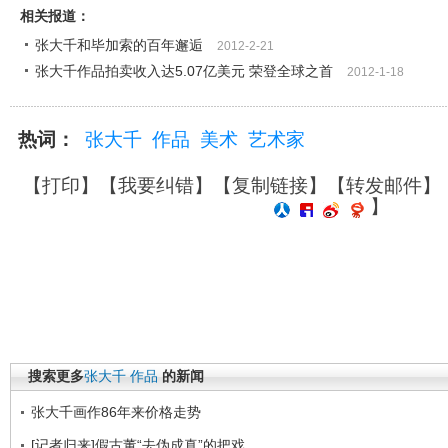
相关报道：
张大千和毕加索的百年邂逅
2012-2-21
张大千作品拍卖收入达5.07亿美元 荣登全球之首
2012-1-18
热词：
张大千
作品
美术
艺术家
【
打印
】【
我要纠错
】【
复制链接
】【
转发邮件
】
】
搜索更多
张大千
作品
的新闻
张大千画作86年来价格走势
[记者归来]假古董“去伪成真”的把戏