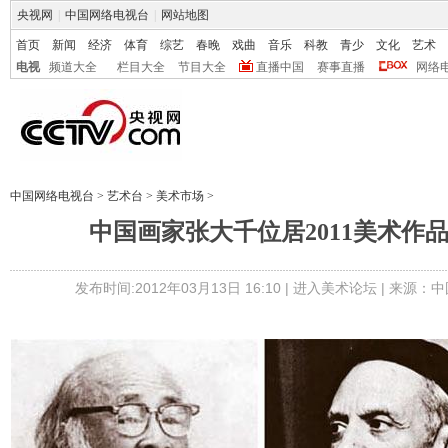
央视网
|
中国网络电视台
|
网站地图
首页
新闻
经济
体育
综艺
春晚
戏曲
音乐
科教
青少
文化
艺术
电视
频道大全
栏目大全
节目大全
直播中国
赛事直播
网络
中国网络电视台
>
艺术台
>
美术市场
>
中国画家张大千位居2011美术作
发布时间:2012年03月13日 16:10 |
进入美术论坛
| 来源：中