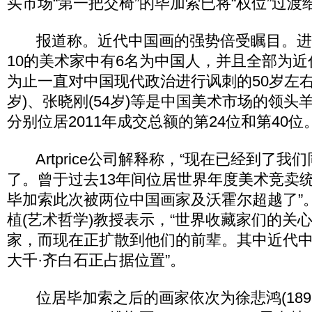
买市场“第一把交椅”的毕加索已将“权位”过
报道称。近代中国画的强势倍受瞩目。进
10的美术家中有6名为中国人，并且全部为
为止一直对中国现代政治进行讽刺的50岁左右
岁)、张晓刚(54岁)等是中国美术市场的领头
分别位居2011年成交总额的第24位和第40位
Artprice公司解释称，“现在已经到了我
了。曾于过去13年间位居世界年度美术竞卖
毕加索此次被两位中国画家及沃霍尔超越了”
植(艺术哲学)教授表示，“世界收藏家们的关
家，而现在正扩散到他们的前辈。其中近代
大千·齐白石正占据位置”。
位居毕加索之后的画家依次为徐悲鸿(1895~