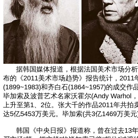
据韩国媒体报道，根据法国美术市场分析公司“A
布的《2011美术市场趋势》报告统计，201
(1899~1983)和齐白石(1864~1957)的
毕加索及波普艺术名家沃霍尔(Andy Warhol，1
上升至第1、2位。张大千的作品2011年共拍卖
达5亿5453万美元。毕加索(共3亿1469万美
韩国《中央日报》报道称，曾在过去13年