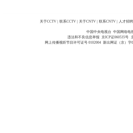
关于CCTV
|
联系CCTV
|
关于CNTV
|
联系CNTV
|
人才招聘
中国中央电视台 中国网络电
违法和不良信息举报
京ICP证060535号
网上传播视听节目许可证号 0102004
新出网证（京）字0