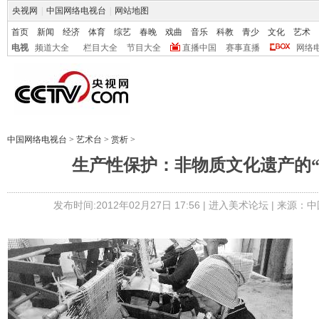
央视网
|
中国网络电视台
|
网站地图
首页
新闻
经济
体育
综艺
春晚
戏曲
音乐
科教
青少
文化
艺术
电视
频道大全
栏目大全
节目大全
直播中国
赛事直播
网络
中国网络电视台
>
艺术台
>
赏析
>
生产性保护：非物质文化遗产的“
发布时间:2012年02月27日 17:56 |
进入美术论坛
| 来源：中