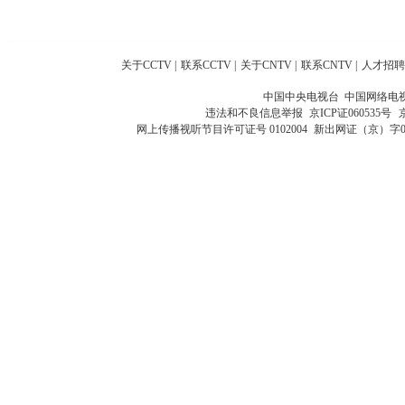
关于CCTV
|
联系CCTV
|
关于CNTV
|
联系CNTV
|
人才招聘
中国中央电视台 中国网络电
违法和不良信息举报
京ICP证060535号
网上传播视听节目许可证号 0102004
新出网证（京）字0