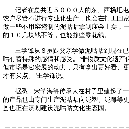
记者在总共近５０００人的东、西杨圯屯
农户尽管不进行专业化生产，也会在打工回
做一些不用窑烧制的泥咕咕拿到庙会上卖，
的１０几块钱不等，也能挣些零花钱。
王学锋从８岁跟父亲学做泥咕咕到现在已
咕有着特殊的感情和感受。“非物质文化遗产
但市场是它发展的动力，只有拿出更好看、
才有买点。”王学锋说。
据悉，宋学海等传承人在村子里建起了一
的产品也由专门生产泥咕咕向泥塑、泥雕等
县也正在谋划建设泥咕咕文化生态园。