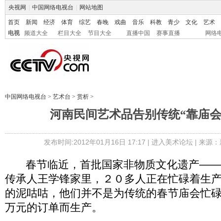
央视网
|
中国网络电视台
|
网站地图
首页
新闻
经济
体育
综艺
春晚
戏曲
音乐
科教
青少
文化
艺术
电视
频道大全
栏目大全
节目大全
直播中国
赛事直播
网络
中国网络电视台
>
艺术台
>
赏析
>
河南民间艺术品告别传统“靠庙会
发布时间:2012年01月16日 17:17 |
进入美术论坛
| 来源：
春节临近，首批国家非物质文化遗产——
传承人王学锋家里，２０多人正在忙碌着生产
的泥咕咕，他们并不是为传统的春节庙会忙碌
万元的订单而生产。