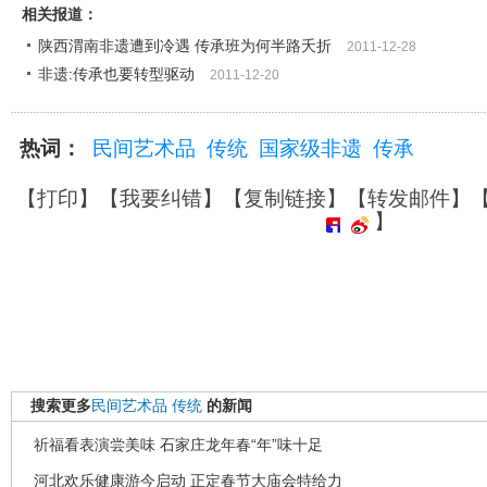
相关报道：
陕西渭南非遗遭到冷遇 传承班为何半路夭折
2011-12-28
非遗:传承也要转型驱动
2011-12-20
热词：
民间艺术品
传统
国家级非遗
传承
【
打印
】【
我要纠错
】【
复制链接
】【
转发邮件
】
】
搜索更多
民间艺术品
传统
的新闻
祈福看表演尝美味 石家庄龙年春“年”味十足
河北欢乐健康游今启动 正定春节大庙会特给力