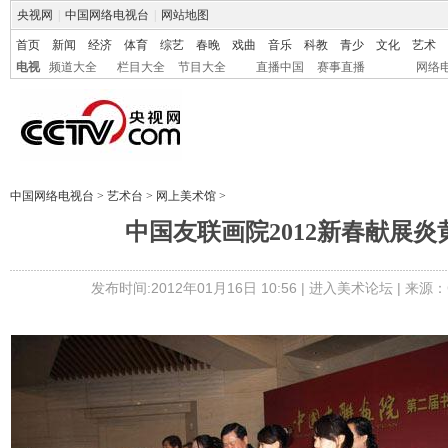
央视网
|
中国网络电视台
|
网站地图
首页
新闻
经济
体育
综艺
春晚
戏曲
音乐
科教
青少
文化
艺术
电视
频道大全
栏目大全
节目大全
直播中国
赛事直播
网络
中国网络电视台
>
艺术台
>
网上美术馆
>
中国友联画院2012新春献展炎
发布时间:2012年01月16日 10:56 |
进入美术论坛
| 来源：