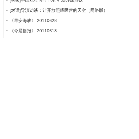
[视频]中国航母何时下水 引发外媒热议
[对话]导演访谈：让开放照耀民营的天空（网络版）
《早安海峡》 20110628
《今晨播报》 20110613