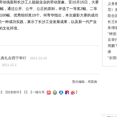
劳动场面和长沙工人兢兢业业的劳动形象。至10月15日，大赛
义务
余幅，通过公开、公平、公正的原则，评选了一等奖2幅、二等
导》
奖100幅、优秀组织奖10个。何寄华指出，本次摄影大赛的成功
联合
长王
作的一种成功实践，展示了长沙工业发展成果，以及新一代产业
朱增
的文化环境。
“神
京举
周鹏
捧
“全
奖典礼在西宁举行
2011-12-14
2011-12-1
责任编辑：邓莫南
接
】【
转发邮件
】【
】
【一键分享
】