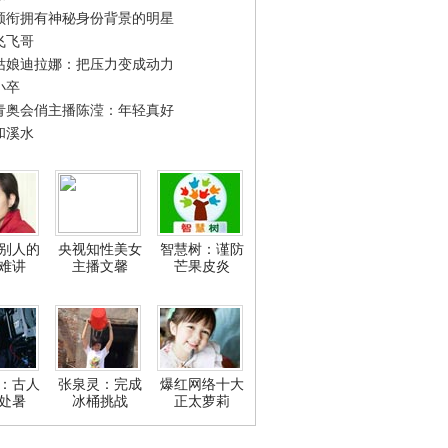
领衔拥有神秘身份背景的明星
飞飞哥
姑娘迪拉娜：把压力变成动力
小卒
青奥会俏主播陈滢：年轻真好
和溪水
别人的
央视知性美女
智慧树：谨防
难讲
主播文馨
芒果皮炎
：古人
张泉灵：完成
爆红网络十大
处暑
冰桶挑战
正太萝莉