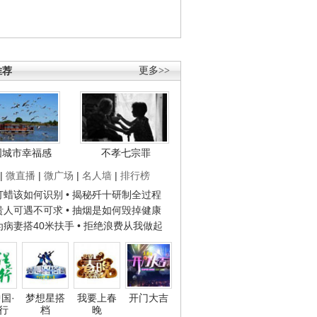
推荐
更多>>
国城市幸福感
不孝七宗罪
|
微直播
|
微广场
|
名人墙
|
排行榜
子打蜡该如何识别
• 揭秘歼十研制全过程
种贵人可遇不可求
• 抽烟是如何毁掉健康
人为病妻搭40米扶手
• 拒绝浪费从我做起
国·
梦想星搭
我要上春
开门大吉
行
档
晚