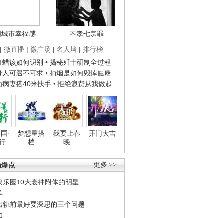
国城市幸福感
不孝七宗罪
|
微直播
|
微广场
|
名人墙
|
排行榜
子打蜡该如何识别
• 揭秘歼十研制全过程
种贵人可遇不可求
• 抽烟是如何毁掉健康
人为病妻搭40米扶手
• 拒绝浪费从我做起
国·
梦想星搭
我要上春
开门大吉
行
档
晚
劲爆点
更多 >>
娱乐圈10大衰神附体的明星
学
出轨前最好要深思的三个问题
和