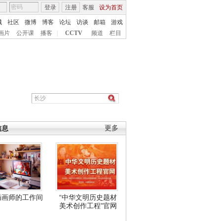
登录
注册
客服
设为首页
城
社区
微博
博客
论坛
访谈
邮箱
游戏
画片
公开课
播客
|
CCTV
频道
栏目
信息
更多
插画师的工作间
“中华文明历史题材
美术创作工程”官网