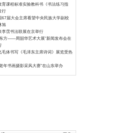
教育课程标准实验教科书《书法练习指
发行
国67届大会主席看望中央民族大学副校
林旭
泉李霑书法联展在京举行
游东方——周韶华艺术大展”新闻发布会在
行
飞毛体书写《毛泽东主席诗词》展览受热
国老年书画摄影采风大赛”在山东举办