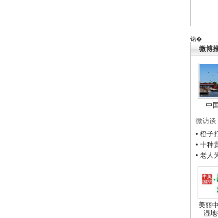
锘�
微博
中
微访谈
• 橙
• 十
• 老
美丽中
湿地