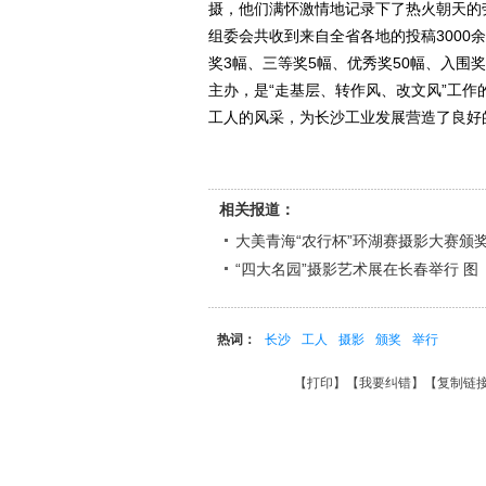
摄，他们满怀激情地记录下了热火朝天的
组委会共收到来自全省各地的投稿3000
奖3幅、三等奖5幅、优秀奖50幅、入围
主办，是“走基层、转作风、改文风”工
工人的风采，为长沙工业发展营造了良好
相关报道：
大美青海“农行杯”环湖赛摄影大赛颁
“四大名园”摄影艺术展在长春举行 图
热词：
长沙
工人
摄影
颁奖
举行
【
打印
】【
我要纠错
】【
复制链