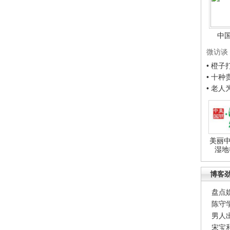
中
微访谈
• 橙
• 十
• 老
美丽中
湿地
博客
盘点
陈守
男人
宋宝