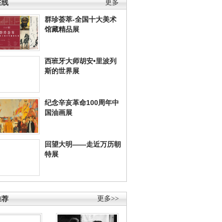
在线
更多
群珍荟萃-全国十大美术
馆藏精品展
西班牙大师胡安•里波列
斯的世界展
纪念辛亥革命100周年中
国油画展
回望大明——走近万历朝
特展
推荐
更多>>