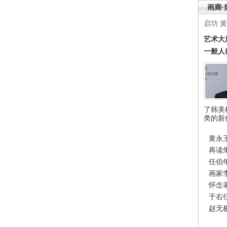
画廊·
启功
黄
艺术大
一般人
了韩美
类的新
黄永
再读
任伯
画家
怀念
于右
赵无