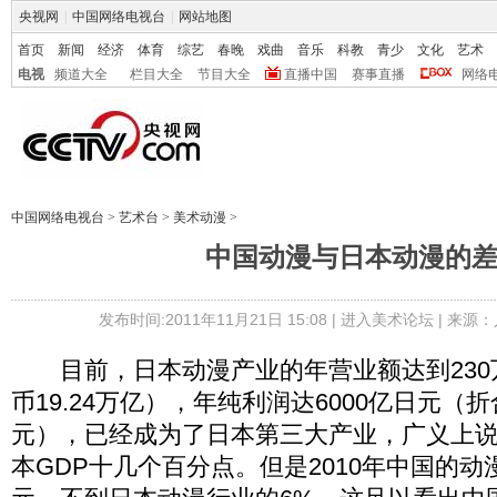
央视网
|
中国网络电视台
|
网站地图
首页
新闻
经济
体育
综艺
春晚
戏曲
音乐
科教
青少
文化
艺术
电视
频道大全
栏目大全
节目大全
直播中国
赛事直播
网络
中国网络电视台
>
艺术台
>
美术动漫
>
中国动漫与日本动漫的
发布时间:2011年11月21日 15:08 |
进入美术论坛
| 来源：
目前，日本动漫产业的年营业额达到230
币19.24万亿），年纯利润达6000亿日元（折
元），已经成为了日本第三大产业，广义上
本GDP十几个百分点。但是2010年中国的动