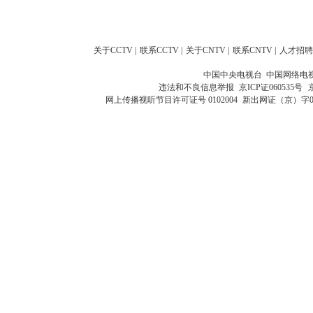
关于CCTV
|
联系CCTV
|
关于CNTV
|
联系CNTV
|
人才招聘
中国中央电视台 中国网络电
违法和不良信息举报
京ICP证060535号
网上传播视听节目许可证号 0102004
新出网证（京）字0