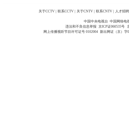
关于CCTV
|
联系CCTV
|
关于CNTV
|
联系CNTV
|
人才招聘
中国中央电视台 中国网络电
违法和不良信息举报
京ICP证060535号
网上传播视听节目许可证号 0102004
新出网证（京）字0