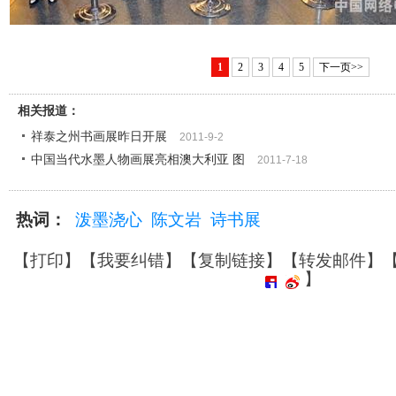
1
2
3
4
5
下一页>>
相关报道：
祥泰之州书画展昨日开展
2011-9-2
中国当代水墨人物画展亮相澳大利亚 图
2011-7-18
热词：
泼墨浇心
陈文岩
诗书展
【
打印
】【
我要纠错
】【
复制链接
】【
转发邮件
】
】