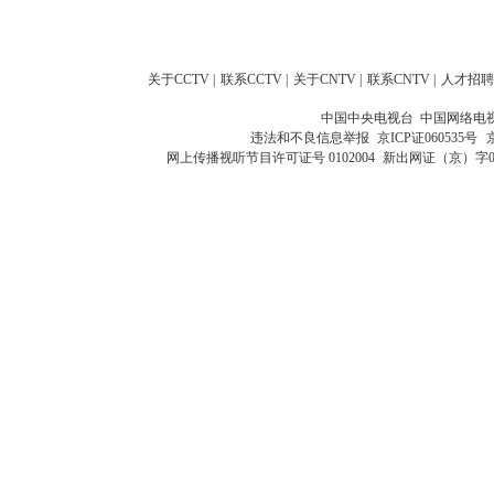
关于CCTV
|
联系CCTV
|
关于CNTV
|
联系CNTV
|
人才招聘
中国中央电视台 中国网络电
违法和不良信息举报
京ICP证060535号
网上传播视听节目许可证号 0102004
新出网证（京）字0