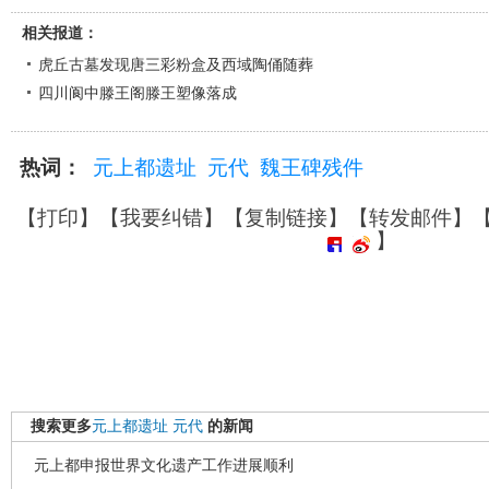
相关报道：
虎丘古墓发现唐三彩粉盒及西域陶俑随葬
四川阆中滕王阁滕王塑像落成
热词：
元上都遗址
元代
魏王碑残件
【
打印
】【
我要纠错
】【
复制链接
】【
转发邮件
】
】
搜索更多
元上都遗址
元代
的新闻
元上都申报世界文化遗产工作进展顺利