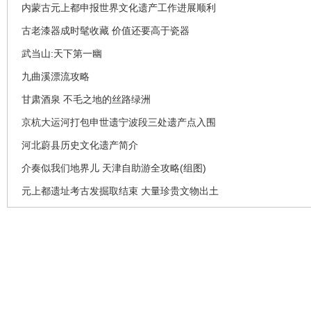
内蒙古元上都申报世界文化遗产工作进展顺利
古老漆器成时髦收藏 价值还要高于瓷器
武当山:天下第一幽
九曲溪漂流攻略
甘肃酒泉 不毛之地的丝路绿洲
京杭大运河打包申世遗宁波段三处遗产点入围
河北蔚县历史文化遗产简介
介奏似我们地界儿 天津自助游全攻略(组图)
元上都遗址考古发掘取结束 大量珍贵文物出土