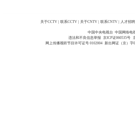
关于CCTV
|
联系CCTV
|
关于CNTV
|
联系CNTV
|
人才招聘
中国中央电视台 中国网络电
违法和不良信息举报
京ICP证060535号
网上传播视听节目许可证号 0102004
新出网证（京）字0