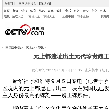
央视网
|
中国网络电视台
|
网站地图
首页
新闻
经济
体育
综艺
春晚
戏曲
音乐
科教
青少
文化
艺术
电视
频道大全
栏目大全
节目大全
直播中国
赛事直播
网络
中国网络电视台
>
艺术台
>
资讯
>
元上都遗址出土元代珍贵魏
发布时间:2011年09月06日 11:05 |
进入美术论坛
|
新华社呼和浩特９月５日专电（记者于嘉
区境内的元上都遗址，出土一块在我国现已
主人身份最高的碑刻——魏王碑残件。
据内蒙古自治区文化厅文物处处长王大方