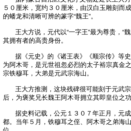
５０厘米，宽约３０厘米，由汉白玉雕刻而
的蟠龙和清晰可辨的篆字“魏王”。
王大方说，元代以“一字王”最为尊贵，“魏
其拥有者的高贵身份。
据《元史》的《诸王表》《顺宗传》等史
为阿木哥，是元世祖忽必烈的太子裕宗真金
宗铁穆耳，大弟是元武宗海山。
王大方推测，这块残碑很可能刻于元武宗
后，为褒奖兄长魏王阿木哥拥立其即皇位之
据史料记载，公元１３０７年正月，元成
都。当年５月，铁穆耳之侄、阿木哥之弟海
位。