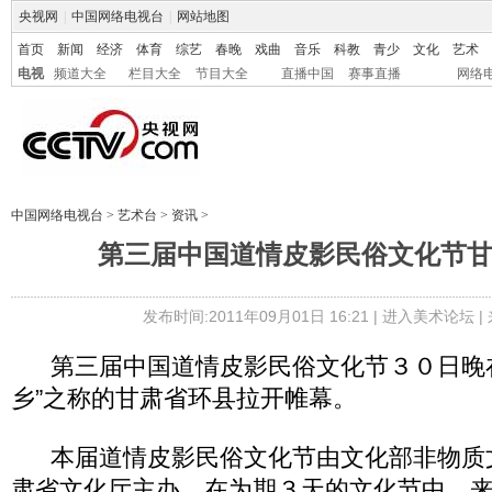
央视网
|
中国网络电视台
|
网站地图
首页
新闻
经济
体育
综艺
春晚
戏曲
音乐
科教
青少
文化
艺术
电视
频道大全
栏目大全
节目大全
直播中国
赛事直播
网络
中国网络电视台
>
艺术台
>
资讯
>
第三届中国道情皮影民俗文化节
发布时间:2011年09月01日 16:21 |
进入美术论坛
|
第三届中国道情皮影民俗文化节３０日晚在
乡”之称的甘肃省环县拉开帷幕。
本届道情皮影民俗文化节由文化部非物质
肃省文化厅主办。在为期３天的文化节中，