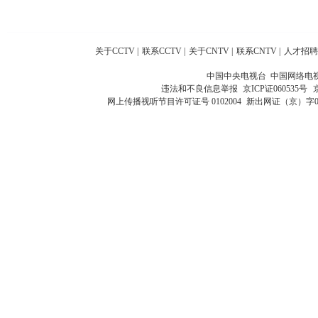
关于CCTV
|
联系CCTV
|
关于CNTV
|
联系CNTV
|
人才招聘
中国中央电视台 中国网络电
违法和不良信息举报
京ICP证060535号
网上传播视听节目许可证号 0102004
新出网证（京）字0