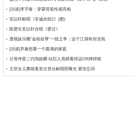
[访谈]李宇春：穿露背装性感亮相
安以轩献唱《非诚勿扰2》(图)
陈楚生安以轩合唱《爱过》
透视娱乐圈“金枝欲孽”一线之争：这个江湖有你没我
[访谈]齐秦想要一个圆满的家庭
父母伴星二代闯娱圈 站巨人肩膀看得远OR摔得狠
王菲女儿窦靖童首次登台献唱照曝光 紧张忘词