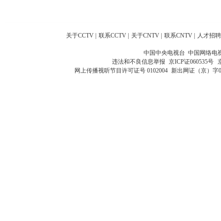
关于CCTV
|
联系CCTV
|
关于CNTV
|
联系CNTV
|
人才招聘
中国中央电视台 中国网络电
违法和不良信息举报
京ICP证060535号
网上传播视听节目许可证号 0102004
新出网证（京）字0