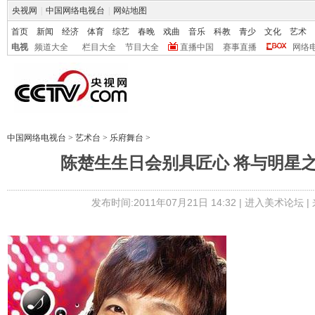
央视网
|
中国网络电视台
|
网站地图
首页
新闻
经济
体育
综艺
春晚
戏曲
音乐
科教
青少
文化
艺术
电视
频道大全
栏目大全
节目大全
直播中国
赛事直播
网络
中国网络电视台
>
艺术台
>
乐府舞台
>
陈楚生生日会别具匠心 将与明星
发布时间:2011年07月21日 14:32 |
进入美术论坛
|