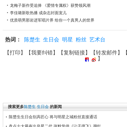
龙梅子新作受追捧 《爱情专属权》获赞领风潮
李佳璐新歌热播 成杂志封面宠儿
优质萌男那岩进军唱片界 给你一个真男人的世界
热词：
陈楚生
生日会
明星
粉丝
艺术台
【
打印
】【
我要纠错
】【
复制链接
】【
转发邮件
】
】
搜索更多
陈楚生
生日会
的新闻
陈楚生生日会别具匠心 将与明星之城粉丝直接通话
盘点十大最有出息星二代 张默凭借《让子弹飞》蹿红