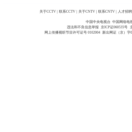
关于CCTV
|
联系CCTV
|
关于CNTV
|
联系CNTV
|
人才招聘
中国中央电视台 中国网络电
违法和不良信息举报
京ICP证060535号
网上传播视听节目许可证号 0102004
新出网证（京）字0