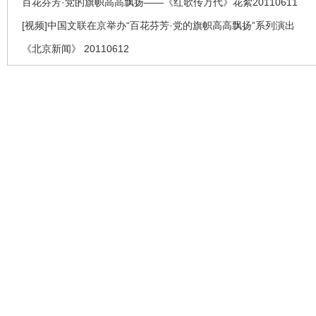
百花芬芳·党的旗帜高高飘扬——《红歌传万代》花絮20110611
[视频]中国文联在京举办“百花芬芳·党的旗帜高高飘扬”系列演出
《北京新闻》 20110612