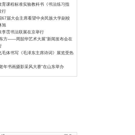
教育课程标准实验教科书《书法练习指
发行
国67届大会主席看望中央民族大学副校
林旭
泉李霑书法联展在京举行
游东方——周韶华艺术大展”新闻发布会在
行
飞毛体书写《毛泽东主席诗词》展览受热
国老年书画摄影采风大赛”在山东举办