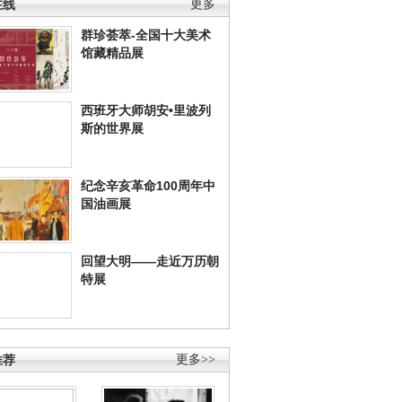
在线
更多
群珍荟萃-全国十大美术
馆藏精品展
西班牙大师胡安•里波列
斯的世界展
纪念辛亥革命100周年中
国油画展
回望大明——走近万历朝
特展
推荐
更多>>