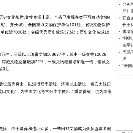
义务
导》
史文化灿烂,文物资源丰富。全省已发现各类不可移动文物4
联合
长王
孔”、齐长城)，全国重点文物保护单位101处，省级文物保护
朱增
护单位近7000处；省级优秀历史建筑373处；历史文化名城18
“神
京举
周鹏
件，三级以上珍贵文物168677件，其中一级文物10626
捧
，馆藏文物总量增加22%，一级文物藏量增加近一倍，馆藏文
“全
前列。
址最为突出，以淄博后李遗址、济南龙山遗址、泰安大汶口
“大汶口文化”，为中国文化考古分类学做出了重要贡献，也为国家
。
险。由于墓葬和遗址众多，一些田野文物成为众多盗墓者觊