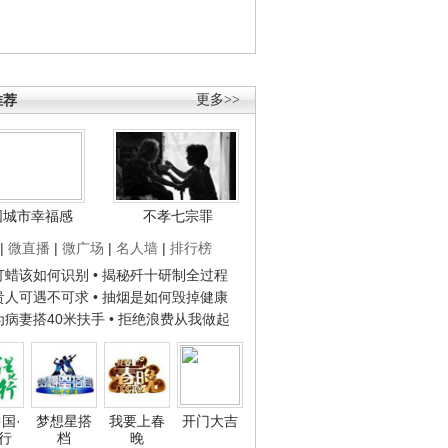
推荐
更多>>
国城市幸福感
不孝七宗罪
|
微直播
|
微广场
|
名人墙
|
排行榜
子打蜡该如何识别
• 揭秘歼十研制全过程
种贵人可遇不可求
• 抽烟是如何毁掉健康
人为病妻搭40米扶手
• 拒绝浪费从我做起
国·
梦想星搭
我要上春
开门大吉
行
档
晚