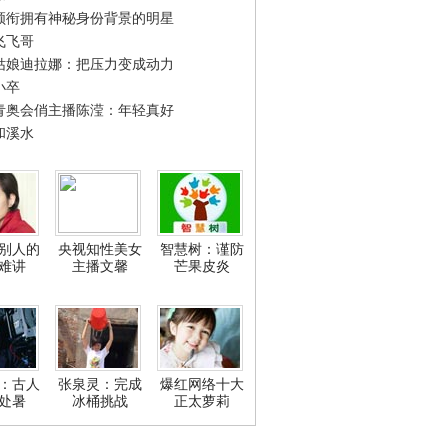
领衔拥有神秘身份背景的明星
飞飞哥
姑娘迪拉娜：把压力变成动力
小卒
青奥会俏主播陈滢：年轻真好
和溪水
别人的
央视知性美女
智慧树：谨防
难讲
主播文馨
芒果皮炎
：古人
张泉灵：完成
爆红网络十大
处暑
冰桶挑战
正太萝莉