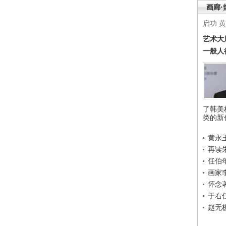
画廊·
启功
黄
艺术大
一般人
了韩美
类的新
黄永
再读
任伯
画家
怀念
于右
赵无