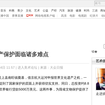
音乐
科教
青少
文化
艺术
公益
产经
汽车
旅游
健康
时尚
三农
商
直播中国
赛事直播
网络电视客户端
|
高清
电影
电视剧
纪录片
动
锘�
产保护面临诸多难点
艺术
日 11:57 |
进入美术论坛
| 来源：大众日报
汶上县南旺镇奠基，借京杭大运河申报世界文化遗产之机，一
提到了国家保护的层面上并获得切实支持。同日，总投资约8.8
世界银行贷款5000万美元。这两件事，为我省文物保护提供了
走进