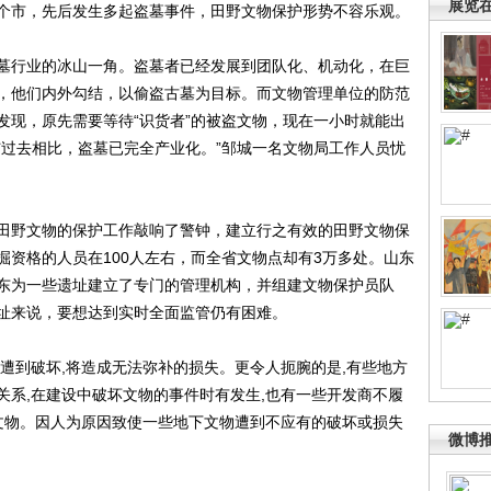
展览
个市，先后发生多起盗墓事件，田野文物保护形势不容乐观。
行业的冰山一角。盗墓者已经发展到团队化、机动化，在巨
，他们内外勾结，以偷盗古墓为目标。而文物管理单位的防范
发现，原先需要等待“识货者”的被盗文物，现在一小时就能出
与过去相比，盗墓已完全产业化。”邹城一名文物局工作人员忧
野文物的保护工作敲响了警钟，建立行之有效的田野文物保
掘资格的人员在100人左右，而全省文物点却有3万多处。山东
东为一些遗址建立了专门的管理机构，并组建文物保护员队
址来说，要想达到实时全面监管仍有困难。
到破坏,将造成无法弥补的损失。更令人扼腕的是,有些地方
关系,在建设中破坏文物的事件时有发生,也有一些开发商不履
下文物。因人为原因致使一些地下文物遭到不应有的破坏或损失
微博