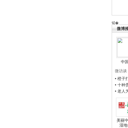
锘�
微博
中
微访谈
• 橙
• 十
• 老
美丽中
湿地