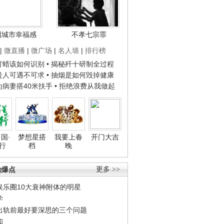
国城市幸福感
不孝七宗罪
|
微直播
|
微广场
|
名人墙
|
排行榜
子打蜡该如何识别
• 揭秘歼十研制全过程
种贵人可遇不可求
• 抽烟是如何毁掉健康
人为病妻搭40米扶手
• 拒绝浪费从我做起
国·
梦想星搭
我要上春
开门大吉
行
档
晚
劲爆点
更多 >>
娱乐圈10大衰神附体的明星
学
出轨前最好要深思的三个问题
和