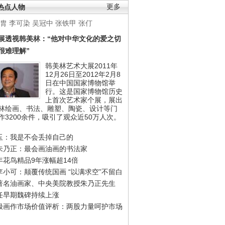
热点人物
更多
胄
李可染
吴冠中
张铁甲
张仃
展透视韩美林：“他对中华文化的爱之切
很难理解”
韩美林艺术大展2011年
12月26日至2012年2月8
日在中国国家博物馆举
行。这是国家博物馆历史
上首次艺术家个展，展出
林绘画、书法、雕塑、陶瓷、设计等门
作3200余件，吸引了观众近50万人次。
玉：我是不会丢掉自己的
朱乃正：最会画油画的书法家
年花鸟精品9年涨幅超14倍
李小可：颠覆传统国画 “以满求空”不留白
著名油画家、中央美院教授朱乃正先生
任早期魏碑持续上涨
极画作市场价值评析：两股力量呵护市场