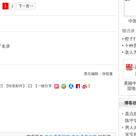
1
2
下一页>>
中
微访谈
• 橙
• 十
”名录
• 老
责任编辑：张筱曼
美丽中
接
】【
转发邮件
】【
】
【一键分享
】
湿地
博客
盘点
陈守
男人
宋宝