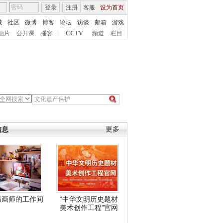
登录
注册
客服
设为首页
城
社区
微博
博客
论坛
访谈
邮箱
游戏
画片
公开课
播客
|
CCTV
频道
栏目
信息
更多
插画师的工作间
“中华文明历史题材
美术创作工程”官网