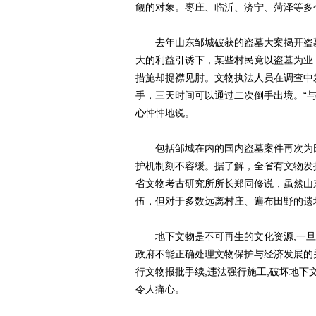
觎的对象。枣庄、临沂、济宁、菏泽等多
去年山东邹城破获的盗墓大案揭开盗墓
大的利益引诱下，某些村民竟以盗墓为业
措施却捉襟见肘。文物执法人员在调查中
手，三天时间可以通过二次倒手出境。“
心忡忡地说。
包括邹城在内的国内盗墓案件再次为田
护机制刻不容缓。据了解，全省有文物发
省文物考古研究所所长郑同修说，虽然山
伍，但对于多数远离村庄、遍布田野的遗
地下文物是不可再生的文化资源,一旦遭
政府不能正确处理文物保护与经济发展的
行文物报批手续,违法强行施工,破坏地
令人痛心。