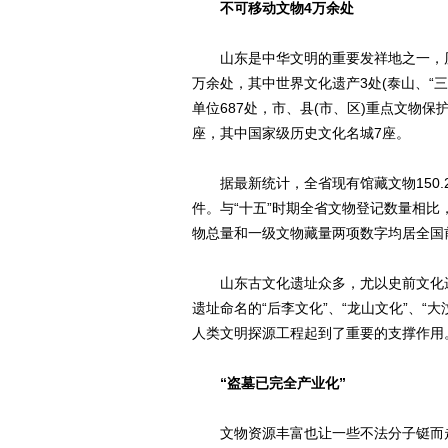
不可移动文物4万余处
山东是中华文明的重要发祥地之一，历
万余处，其中世界文化遗产3处(泰山、“三
单位687处，市、县(市、区)重点文物保
座，其中国家级历史文化名城7座。
据最新统计，全省现有馆藏文物150.2万
件。与“十五”时期全省文物登记数量相比
物总量和一级文物藏量两项数字均居全国
山东古文化遗址众多，尤以史前文化遗
遗址命名的“后李文化”、“龙山文化”、
人类文明探源工程起到了重要的支撑作用
“盗墓已完全产业化”
文物资源丰富也让一些不法分子铤而走