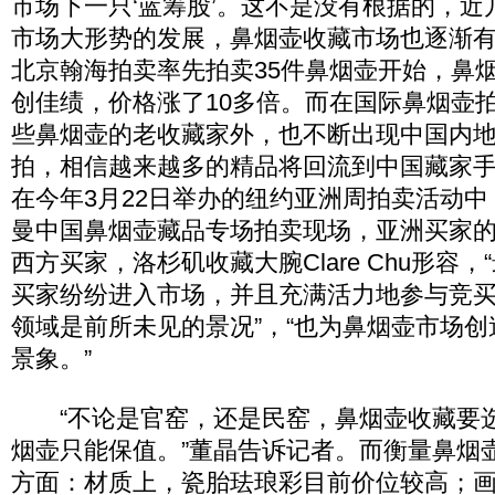
市场下一只‘蓝筹股’。这不是没有根据的，
市场大形势的发展，鼻烟壶收藏市场也逐渐有了
北京翰海拍卖率先拍卖35件鼻烟壶开始，鼻
创佳绩，价格涨了10多倍。而在国际鼻烟壶
些鼻烟壶的老收藏家外，也不断出现中国内
拍，相信越来越多的精品将回流到中国藏家手
在今年3月22日举办的纽约亚洲周拍卖活动中
曼中国鼻烟壶藏品专场拍卖现场，亚洲买家
西方买家，洛杉矶收藏大腕Clare Chu形容
买家纷纷进入市场，并且充满活力地参与竞买
领域是前所未见的景况”，“也为鼻烟壶市场
景象。”
“不论是官窑，还是民窑，鼻烟壶收藏要
烟壶只能保值。”董晶告诉记者。而衡量鼻烟
方面：材质上，瓷胎珐琅彩目前价位较高；