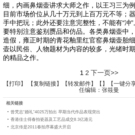
细，内画鼻烟壶讲求大师之作，以王习三为
目前市场价位从几十万元到上百万元不等；
手中把玩；此外还要注意完整性，不能有“冲
要特别注意鉴别赝品和仿品。各类鼻烟壶中
造假，雍正时期的青花釉里红官窑鼻烟壶胎
壶以民俗、人物题材为内容的较多，光绪时
的精品之作。
1
2
下一页>>
【
打印
】 【
复制链接
】【
转发邮件
】【
】
【一键分
任编辑：张筱曼
相关链接
曾梵志“婚礼”4025万拍出 早期当代作品表现突出
香港佳士得春拍瓷器及工艺品成交8.3亿港元
北京传是2011春拍序幕盛大开启