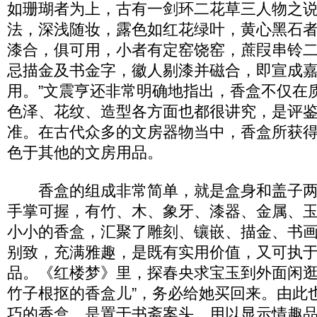
如珊瑚者为上，古有一剑环二花草三人物之
法，深浅随妆，露色如红花绿叶，黄心黑石
漆合，俱可用，小者有定窑饶窑，蔗叚串铃
忌描金及书金字，徽人剔漆并磁合，即宣成
用。”文震亨还非常明确地指出，香盒不仅在
色泽、花纹、造型各方面也都很讲究，是评
准。在古代众多的文房器物当中，香盒所获
色于其他的文房用品。
香盒的组成非常简单，就是盒身和盖子两
手掌可握，有竹、木、象牙、漆器、金属、
小小的香盒，汇聚了雕刻、镶嵌、描金、书
别致，充满雅趣，是既有实用价值，又可执
品。《红楼梦》里，探春央求宝玉到外面闲逛
竹子根抠的香盒儿”，务必给她买回来。由此
巧的香盒，是置于书斋案头，用以显示情趣