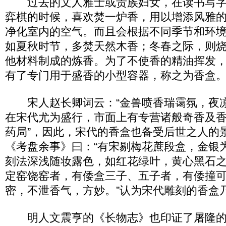
过去的文人雅士或贵族妇女，在读书写字
弈棋的时候，喜欢焚一炉香，用以增添风雅
净化室内的空气。而且会根据不同季节和环
如夏秋时节，多焚天然木香；冬春之际，则
他材料制成的炼香。为了不使香的精油挥发
有了专门用于盛香的小型容器，称之为香盒
宋人赵长卿词云：“金兽喷香瑞霭氛，夜凉
在宋代尤为盛行，市面上有专营诸般奇香及香
药局”，因此，宋代的香盒也备受后世之人的
《考盘余事》曰：“有宋剔梅花蔗段盒，金银
刻法深浅随妆露色，如红花绿叶，黄心黑石
定窑饶窑者，有倭盒三子、五子者，有倭撞
密，不泄香气，方妙。”认为宋代雕刻的香盒
明人文震亨的《长物志》也印证了屠隆的