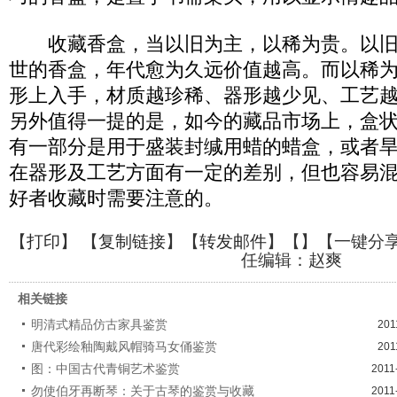
收藏香盒，当以旧为主，以稀为贵。以旧
世的香盒，年代愈为久远价值越高。而以稀
形上入手，材质越珍稀、器形越少见、工艺
另外值得一提的是，如今的藏品市场上，盒
有一部分是用于盛装封缄用蜡的蜡盒，或者
在器形及工艺方面有一定的差别，但也容易
好者收藏时需要注意的。
【
打印
】 【
复制链接
】【
转发邮件
】【
】
【一键分
任编辑：赵爽
相关链接
明清式精品仿古家具鉴赏
201
唐代彩绘釉陶戴风帽骑马女俑鉴赏
201
图：中国古代青铜艺术鉴赏
2011
勿使伯牙再断琴：关于古琴的鉴赏与收藏
2011