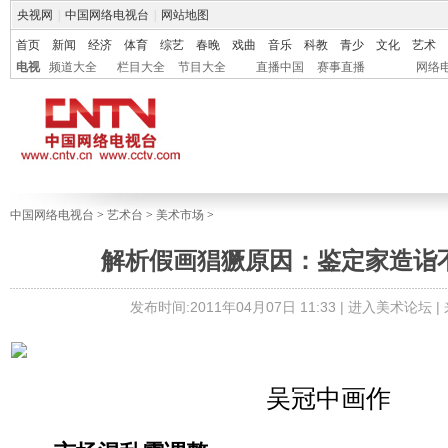
央视网
|
中国网络电视台
|
网站地图
首页
新闻
经济
体育
综艺
春晚
戏曲
音乐
科教
青少
文化
艺术
电视
频道大全
栏目大全
节目大全
直播中国
赛事直播
网络
中国网络电视台
>
艺术台
>
美术市场
>
解析假画猖獗原因：鉴定家造诣
发布时间:2011年04月07日 11:33 |
进入美术论坛
|
吴冠中画作