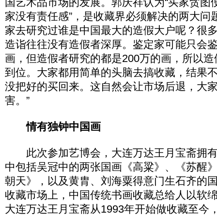
国艺术品市场的发展。郭庆祥认为“买家贪图便
家没有责任感”，是收藏界必须解决的两大问
家去研究过谁是中国最大的造假大户呢？很
造诣往往没有造假者深厚。鉴定家可能只会
画，但造假者研究的都是200万的画，所以
到位。大家都用简单的头脑去搞收藏，结果
没把好的买回来。这自然会让市场后退，大
害。”
情有独钟中国画
此次参加艺博会，大连万达王月宝斋拥有展
中包括吴冠中的两张国画《高粱》、《苏醒
朝天》，以及黄胄、刘海粟得意门生石齐的
收藏市场上，中国传统书画收藏总给人以软
大连万达王月宝斋从1993年开始做收藏至今