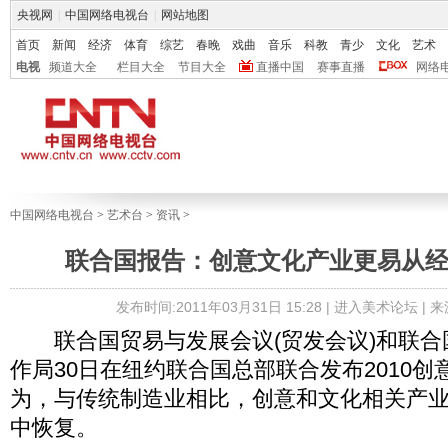
央视网
|
中国网络电视台
|
网站地图
首页
新闻
经济
体育
综艺
春晚
戏曲
音乐
科教
青少
文化
艺术
电视
频道大全
栏目大全
节目大全
直播中国
赛事直播
网络
中国网络电视台
>
艺术台
>
资讯
>
联合国报告：创意文化产业更易从
发布时间:2011年03月31日 15:28 |
进入美术论坛
| 
联合国贸易与发展会议(贸发会议)和联合
作局30日在纽约联合国总部联合发布2010
为，与传统制造业相比，创意和文化相关产
中恢复。