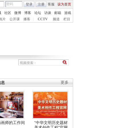
登录
注册
客服
设为首页
城
社区
微博
博客
论坛
访谈
邮箱
游戏
画片
公开课
播客
|
CCTV
频道
栏目
信息
更多
插画师的工作间
“中华文明历史题材
美术创作工程”官网