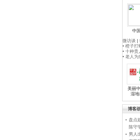
中
微访谈
|
• 橙子
• 十种
• 老人
美丽中
湿地
博客
盘点
陈守
男人