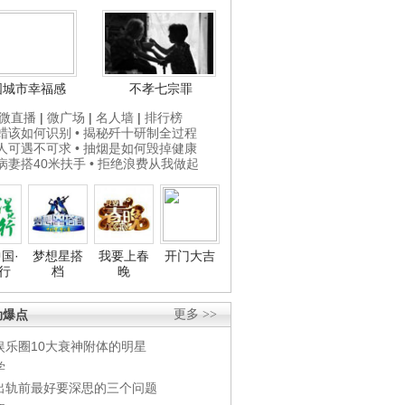
国城市幸福感
不孝七宗罪
微直播
|
微广场
|
名人墙
|
排行榜
打蜡该如何识别
• 揭秘歼十研制全过程
贵人可遇不可求
• 抽烟是如何毁掉健康
为病妻搭40米扶手
• 拒绝浪费从我做起
国·
梦想星搭
我要上春
开门大吉
行
档
晚
劲爆点
更多 >>
娱乐圈10大衰神附体的明星
学
出轨前最好要深思的三个问题