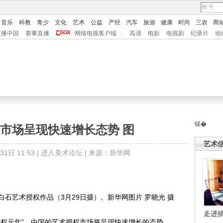
音乐
科教
青少
文化
艺术
公益
产经
汽车
旅游
健康
时尚
三农
商
直播中国
赛事直播
网络电视客户端
|
高清
电影
电视剧
纪录片
动
锘�
市场呈现快速增长态势 图
艺术
日 11:53 |
进入美术论坛
| 来源：新华网
白石艺术授权作品（3月29日摄）。新华网图片 罗晓光 摄
走进
权元年”，中国的艺术授权市场将呈现快速增长的态势。