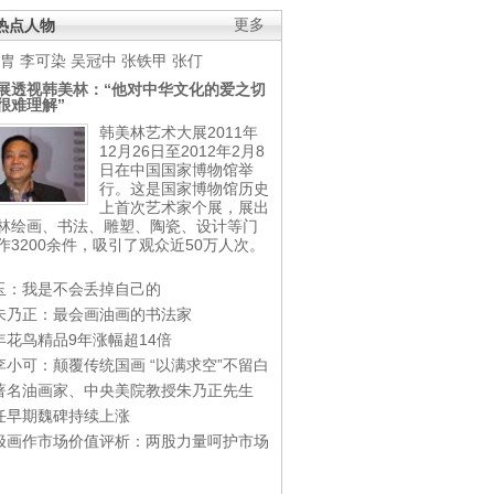
热点人物
更多
胄
李可染
吴冠中
张铁甲
张仃
展透视韩美林：“他对中华文化的爱之切
很难理解”
韩美林艺术大展2011年
12月26日至2012年2月8
日在中国国家博物馆举
行。这是国家博物馆历史
上首次艺术家个展，展出
林绘画、书法、雕塑、陶瓷、设计等门
作3200余件，吸引了观众近50万人次。
玉：我是不会丢掉自己的
朱乃正：最会画油画的书法家
年花鸟精品9年涨幅超14倍
李小可：颠覆传统国画 “以满求空”不留白
著名油画家、中央美院教授朱乃正先生
任早期魏碑持续上涨
极画作市场价值评析：两股力量呵护市场