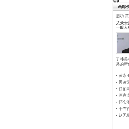
锘�
画廊·
启功
黄
艺术大
一般人
了韩美
类的新
黄永
再读
任伯
画家
怀念
于右
赵无