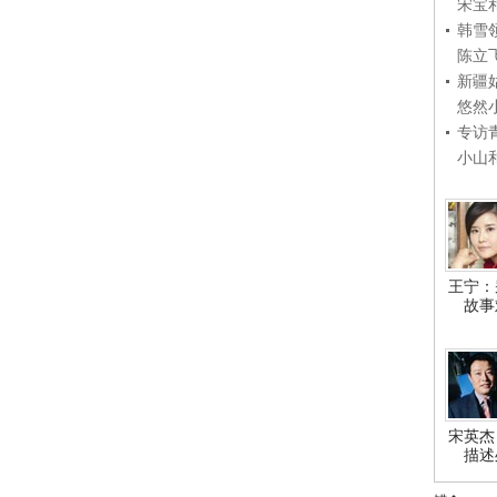
宋宝
韩雪
陈立
新疆
悠然
专访
小山
王宁：
故事
宋英杰
描述