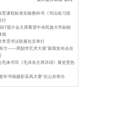
教育课程标准实验教科书《书法练习指
发行
国67届大会主席看望中央民族大学副校
林旭
泉李霑书法联展在京举行
游东方——周韶华艺术大展”新闻发布会在
行
飞毛体书写《毛泽东主席诗词》展览受热
国老年书画摄影采风大赛”在山东举办