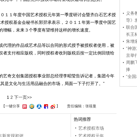
义务
０１１年度中国艺术授权元年第一季度研讨会暨齐白石艺术授
导》
艺术授权基金会秘书长郭羿承表示，２０１１年第一季度中国艺
联合
的增幅，未来３个季度有望维持这样的增长速度。
长王
朱增
代理的作品或艺术品等以合同的形式授予被授权者使用，被
“神
权者支付相应版税，同时授权者收到版税后按一定比例回馈给
京举
周鹏
捧
艺奇文创集团授权事业部总经理李昭莹告诉记者，集团今年
“全
尤其是文化与生活用品融合的市场，局面一下子打开了。”
1
2
下一页>>
】
【一键分享
】
责任编辑：张筱曼
热词推荐
艺术授权市场
古新发现初评
艺术授权元年