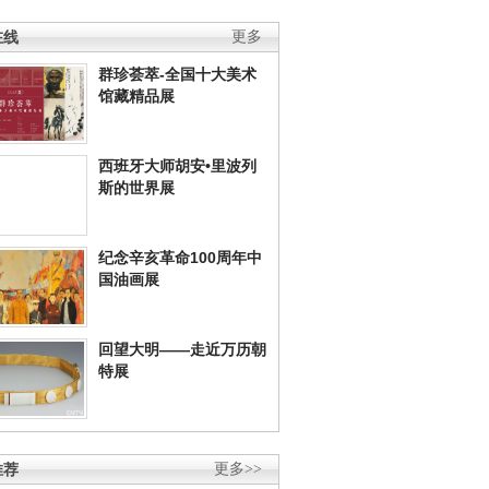
在线
更多
群珍荟萃-全国十大美术
馆藏精品展
西班牙大师胡安•里波列
斯的世界展
纪念辛亥革命100周年中
国油画展
回望大明——走近万历朝
特展
推荐
更多>>