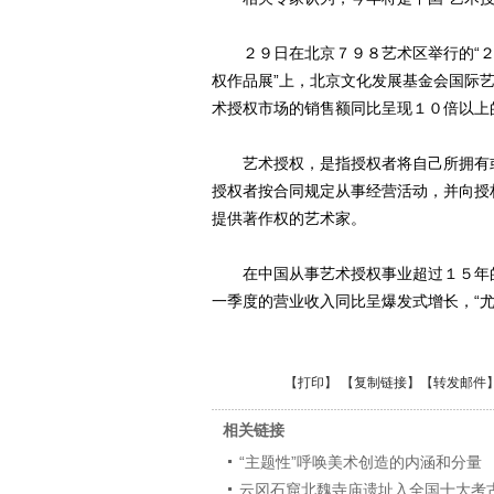
２９日在北京７９８艺术区举行的“２
权作品展”上，北京文化发展基金会国际
术授权市场的销售额同比呈现１０倍以上
艺术授权，是指授权者将自己所拥有或
授权者按合同规定从事经营活动，并向授
提供著作权的艺术家。
在中国从事艺术授权事业超过１５年的
一季度的营业收入同比呈爆发式增长，“
【
打印
】 【
复制链接
】【
转发邮件
相关链接
“主题性”呼唤美术创造的内涵和分量
云冈石窟北魏寺庙遗址入全国十大考