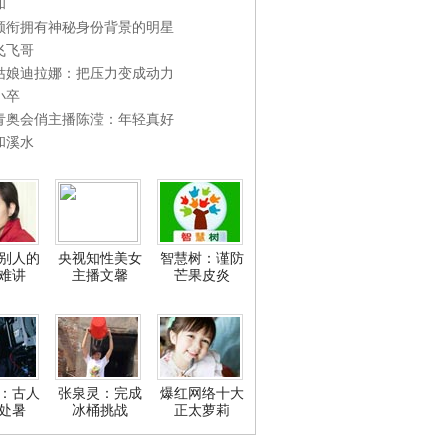
和
领衔拥有神秘身份背景的明星
飞飞哥
姑娘迪拉娜：把压力变成动力
小卒
青奥会俏主播陈滢：年轻真好
和溪水
别人的
央视知性美女
智慧树：谨防
难讲
主播文馨
芒果皮炎
：古人
张泉灵：完成
爆红网络十大
处暑
冰桶挑战
正太萝莉