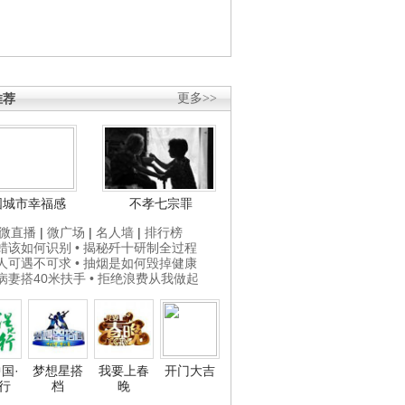
推荐
更多>>
国城市幸福感
不孝七宗罪
微直播
|
微广场
|
名人墙
|
排行榜
打蜡该如何识别
• 揭秘歼十研制全过程
贵人可遇不可求
• 抽烟是如何毁掉健康
为病妻搭40米扶手
• 拒绝浪费从我做起
国·
梦想星搭
我要上春
开门大吉
行
档
晚