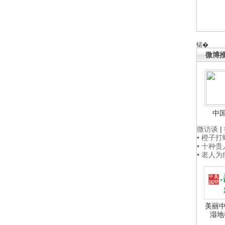
锘�
微博
中
微访谈
|
• 橙子
• 十种
• 老人
美丽中
湿地