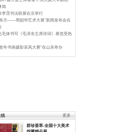
林旭
泉李霑书法联展在京举行
游东方——周韶华艺术大展”新闻发布会在
行
飞毛体书写《毛泽东主席诗词》展览受热
国老年书画摄影采风大赛”在山东举办
在线
更多
群珍荟萃-全国十大美术
馆藏精品展