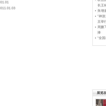
1.01
长王
.01.03
朱增
“神
京举
周鹏
捧
“全
展览