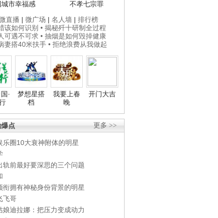
国城市幸福感
不孝七宗罪
微直播
|
微广场
|
名人墙
|
排行榜
打蜡该如何识别
• 揭秘歼十研制全过程
贵人可遇不可求
• 抽烟是如何毁掉健康
为病妻搭40米扶手
• 拒绝浪费从我做起
国·
梦想星搭
我要上春
开门大吉
行
档
晚
劲爆点
更多 >>
娱乐圈10大衰神附体的明星
学
出轨前最好要深思的三个问题
和
领衔拥有神秘身份背景的明星
飞飞哥
姑娘迪拉娜：把压力变成动力