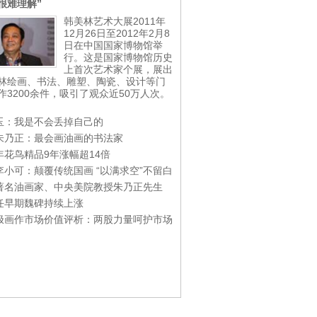
很难理解”
韩美林艺术大展2011年
12月26日至2012年2月8
日在中国国家博物馆举
行。这是国家博物馆历史
上首次艺术家个展，展出
林绘画、书法、雕塑、陶瓷、设计等门
作3200余件，吸引了观众近50万人次。
玉：我是不会丢掉自己的
朱乃正：最会画油画的书法家
年花鸟精品9年涨幅超14倍
李小可：颠覆传统国画 “以满求空”不留白
著名油画家、中央美院教授朱乃正先生
任早期魏碑持续上涨
极画作市场价值评析：两股力量呵护市场