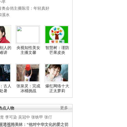
小卒
青奥会俏主播陈滢：年轻真好
和溪水
别人的
央视知性美女
智慧树：谨防
难讲
主播文馨
芒果皮炎
：古人
张泉灵：完成
爆红网络十大
处暑
冰桶挑战
正太萝莉
热点人物
更多
胄
李可染
吴冠中
张铁甲
张仃
展透视韩美林：“他对中华文化的爱之切