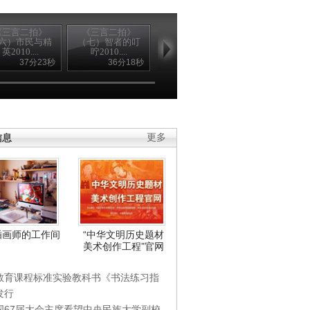
《三言二拍》
《三言二拍》
《三言二拍》
《三言二拍
六）市民与精
（七）智者的叮
（八）成功与负
（九）理性与
英2010....
咛2010....
心2010....
情2011....
37分23秒
36分18秒
36分51秒
37分0
信息
更多
插画师的工作间
“中华文明历史题材
美术创作工程”官网
教育课程标准实验教科书《书法练习指
发行
国67届大会主席看望中央民族大学副校