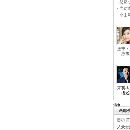
悠然
专访
小山
王宁：
故事
宋英杰
描述
锘�
画廊·
启功
黄
艺术大