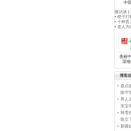
中
微访谈
|
• 橙子
• 十种
• 老人
美丽中
湿地
博客
盘点
陈守
男人
宋宝
韩雪
陈立
新疆