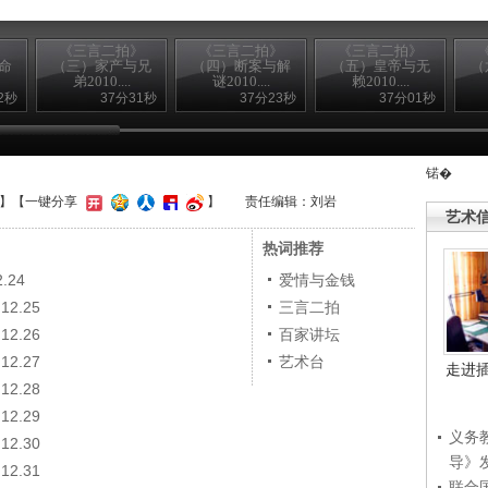
》
《三言二拍》
《三言二拍》
《三言二拍》
命
（三）家产与兄
（四）断案与解
（五）皇帝与无
（
弟2010....
谜2010....
赖2010....
2秒
37分31秒
37分23秒
37分01秒
锘�
】
【一键分享
】
责任编辑：刘岩
艺术
热词推荐
.24
爱情与金钱
2.25
三言二拍
2.26
百家讲坛
2.27
艺术台
走进
2.28
2.29
义务
2.30
导》
2.31
联合