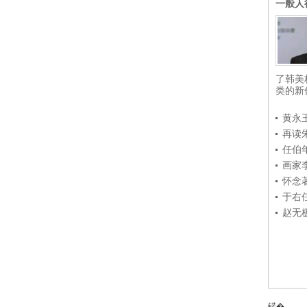
一般人
了韩美
类的新
黄永
再读
任伯
画家
怀念
于右
赵无
锘�