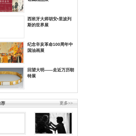
西班牙大师胡安•里波列
斯的世界展
纪念辛亥革命100周年中
国油画展
回望大明——走近万历朝
特展
推荐
更多>>