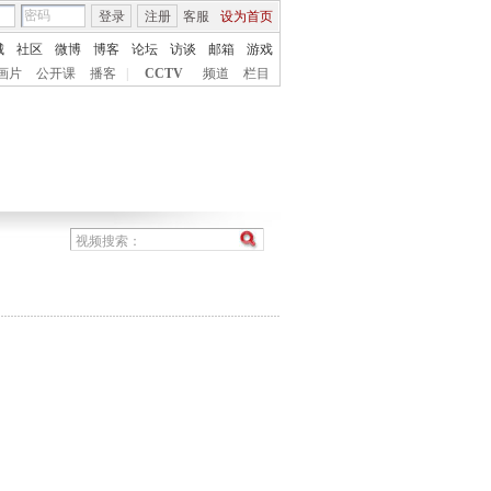
登录
注册
客服
设为首页
城
社区
微博
博客
论坛
访谈
邮箱
游戏
画片
公开课
播客
|
CCTV
频道
栏目