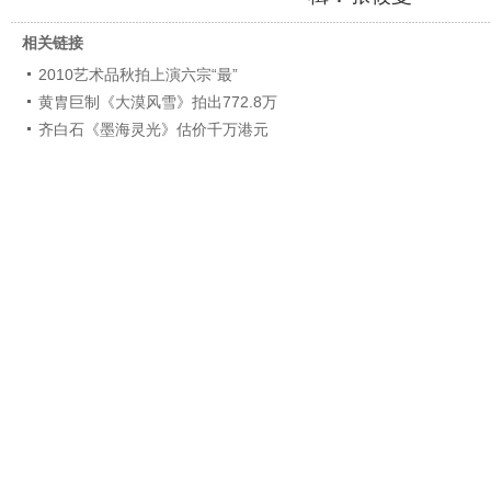
相关链接
2010艺术品秋拍上演六宗“最”
黄胄巨制《大漠风雪》拍出772.8万
齐白石《墨海灵光》估价千万港元