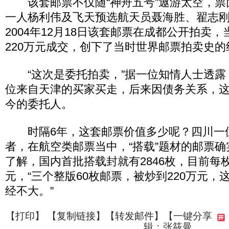
该套邮票不仅随“神舟五号”遨游太空，票
一人杨利伟及飞天预选航天员聂海胜、翟志刚
2004年12月18日该套邮票在成都公开拍卖，
220万元成交，创下了当时世界邮票拍卖史的
“这次是委托拍卖，”据一位知情人士透露
位来自天津的买家买走，后来因债务关系，
今的委托人。
时隔6年，这套邮票价值多少呢？四川一
者，在航空类邮票当中，“搭载”题材的邮票
了解，国内首批搭载封就有2846枚，目前每
元，“三个整版60枚邮票，被炒到220万元，
经不大。”
【
打印
】 【
复制链接
】【
转发邮件
】
【一键分享
辑：张筱曼