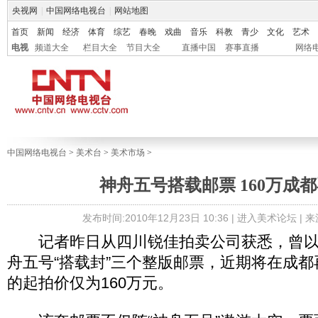
央视网
|
中国网络电视台
|
网站地图
首页
新闻
经济
体育
综艺
春晚
戏曲
音乐
科教
青少
文化
艺术
电视
频道大全
栏目大全
节目大全
直播中国
赛事直播
网络
中国网络电视台
>
美术台
>
美术市场
>
神舟五号搭载邮票 160万成
发布时间:2010年12月23日 10:36 |
进入美术论坛
| 
记者昨日从四川锐佳拍卖公司获悉，曾以2
舟五号“搭载封”三个整版邮票，近期将在成
的起拍价仅为160万元。