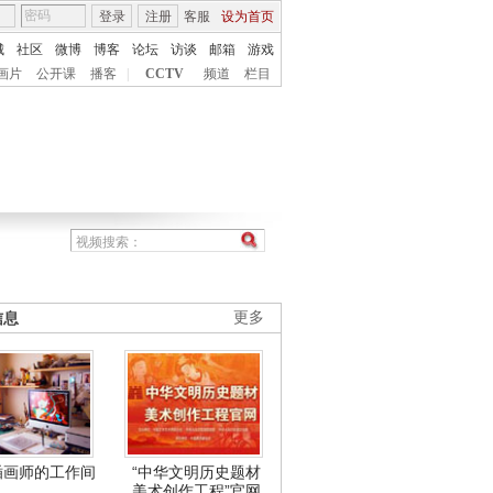
登录
注册
客服
设为首页
城
社区
微博
博客
论坛
访谈
邮箱
游戏
画片
公开课
播客
|
CCTV
频道
栏目
信息
更多
插画师的工作间
“中华文明历史题材
美术创作工程”官网