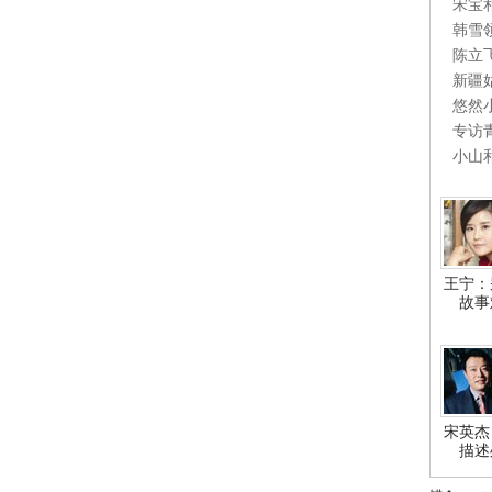
宋宝
韩雪
陈立
新疆
悠然
专访
小山
王宁：
故事
宋英杰
描述