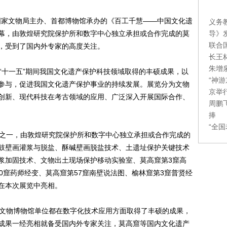
国家文物局主办、首都博物馆承办的《百工千慧——中国文化遗
义务
导》
幕，由敦煌研究院保护所和数字中心独立承担或合作完成的莫
联合
，受到了国内外专家的高度关注。
长王
朱增
十一五”期间我国文化遗产保护科技领域取得的丰硕成果，以
“神
参与，促进我国文化遗产保护事业的持续发展。展览分为文物
京举
创新、现代科技在考古领域的应用、广泛深入开展国际合作、
周鹏
捧
“全
之一，由敦煌研究院保护所和数字中心独立承担或合作完成的
鼓壁画灌浆与脱盐、酥碱壁画脱盐技术、土遗址保护关键技术
浆加固技术、文物出土现场保护移动实验室、莫高窟第3窟高
0窟药师经变、莫高窟第57窟南壁说法图、榆林窟第3窟普贤经
在本次展览中亮相。
文物博物馆单位都在数字化技术应用方面取得了丰硕的成果，
成果一经亮相就备受国内外专家关注，莫高窟等国内文化遗产