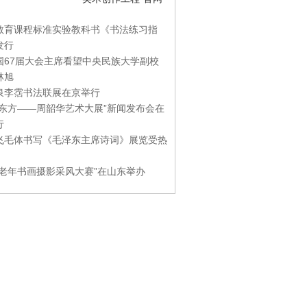
教育课程标准实验教科书《书法练习指
发行
国67届大会主席看望中央民族大学副校
林旭
泉李霑书法联展在京举行
游东方——周韶华艺术大展”新闻发布会在
行
飞毛体书写《毛泽东主席诗词》展览受热
国老年书画摄影采风大赛”在山东举办