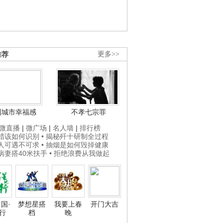
推荐
更多>>
国城市幸福感
不孝七宗罪
微直播
|
微广场
|
名人墙
|
排行榜
打蜡该如何识别
• 揭秘歼十研制全过程
贵人可遇不可求
• 抽烟是如何毁掉健康
为病妻搭40米扶手
• 拒绝浪费从我做起
国·
梦想星搭
我要上春
开门大吉
行
档
晚