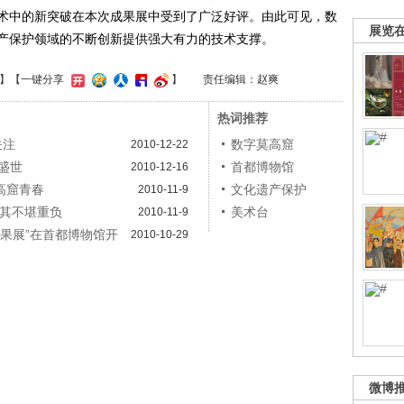
术中的新突破在本次成果展中受到了广泛好评。由此可见，数
展览
产保护领域的不断创新提供强大有力的技术支撑。
】
【一键分享
】
责任编辑：赵爽
热词推荐
关注
数字莫高窟
2010-12-22
唐盛世
首都博物馆
2010-12-16
高窟青春
文化遗产保护
2010-11-9
令其不堪重负
美术台
2010-11-9
成果展”在首都博物馆开
2010-10-29
微博