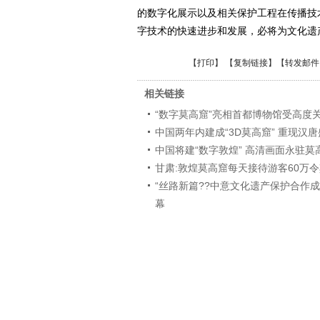
的数字化展示以及相关保护工程在传播技
字技术的快速进步和发展，必将为文化遗
【
打印
】 【
复制链接
】【
转发邮件
相关链接
“数字莫高窟”亮相首都博物馆受高度
中国两年内建成“3D莫高窟” 重现汉
中国将建“数字敦煌” 高清画面永驻莫
甘肃:敦煌莫高窟每天接待游客60万
“丝路新篇??中意文化遗产保护合作
幕