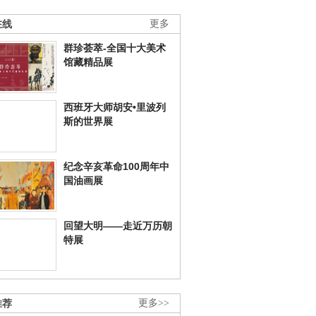
在线
更多
群珍荟萃-全国十大美术
馆藏精品展
西班牙大师胡安•里波列
斯的世界展
纪念辛亥革命100周年中
国油画展
回望大明——走近万历朝
特展
推荐
更多>>