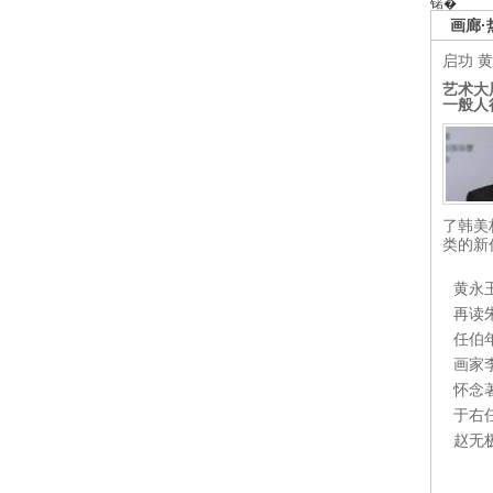
锘�
画廊·
启功
黄
艺术大
一般人
了韩美
类的新
黄永
再读
任伯
画家
怀念
于右
赵无