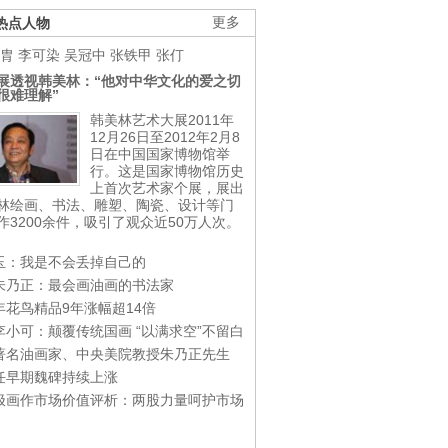
热点人物
更多
胄
李可染
吴冠中
张铁甲
张仃
展透视韩美林：“他对中华文化的爱之切
很难理解”
韩美林艺术大展2011年
12月26日至2012年2月8
日在中国国家博物馆举
行。这是国家博物馆历史
上首次艺术家个展，展出
林绘画、书法、雕塑、陶瓷、设计等门
作3200余件，吸引了观众近50万人次。
玉：我是不会丢掉自己的
朱乃正：最会画油画的书法家
年花鸟精品9年涨幅超14倍
李小可：颠覆传统国画 “以满求空”不留白
著名油画家、中央美院教授朱乃正先生
任早期魏碑持续上涨
极画作市场价值评析：两股力量呵护市场