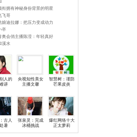
和
领衔拥有神秘身份背景的明星
飞飞哥
姑娘迪拉娜：把压力变成动力
小卒
青奥会俏主播陈滢：年轻真好
和溪水
别人的
央视知性美女
智慧树：谨防
难讲
主播文馨
芒果皮炎
：古人
张泉灵：完成
爆红网络十大
处暑
冰桶挑战
正太萝莉