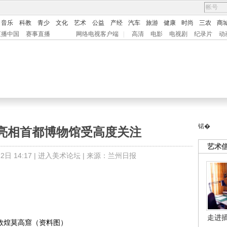
音乐
科教
青少
文化
艺术
公益
产经
汽车
旅游
健康
时尚
三农
商
直播中国
赛事直播
网络电视客户端
|
高清
电影
电视剧
纪录片
动
锘�
”亮相首都博物馆受高度关注
艺术
日 14:17 |
进入美术论坛
| 来源：兰州日报
走进
敦煌莫高窟（资料图）