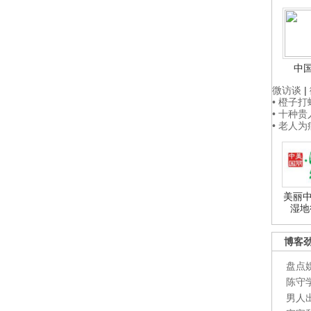
中
微访谈
|
• 橙子
• 十种
• 老人
美丽中
湿地
博客
盘点
陈守
男人