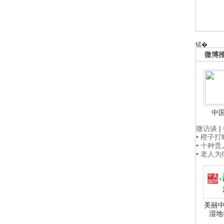
锘�
微博
中
微访谈
|
• 橙子
• 十种
• 老人
美丽中
湿地