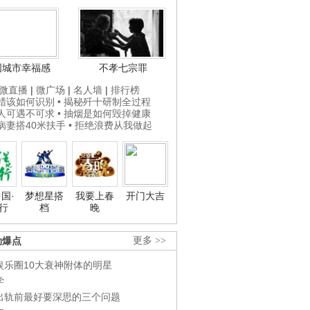
国城市幸福感
不孝七宗罪
微直播
|
微广场
|
名人墙
|
排行榜
打蜡该如何识别
• 揭秘歼十研制全过程
贵人可遇不可求
• 抽烟是如何毁掉健康
为病妻搭40米扶手
• 拒绝浪费从我做起
国·
梦想星搭
我要上春
开门大吉
行
档
晚
劲爆点
更多 >>
娱乐圈10大衰神附体的明星
学
出轨前最好要深思的三个问题