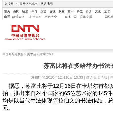
央视网
|
中国网络电视台
|
网站地图
首页
新闻
经济
体育
综艺
春晚
戏曲
音乐
科教
青少
文化
艺术
电视
频道大全
栏目大全
节目大全
直播中国
赛事直播
网络
中国网络电视台
>
美术台
>
美术市场
>
苏富比将在多哈举办书法
发布时间:2010年12月10日 13:33 |
进入美术论坛
|
据悉，苏富比将于12月16日在卡塔尔首都
拍，推出来自24个国家的65位艺术家的145
均是以当代手法体现阿拉伯文的书法作品，总
元。