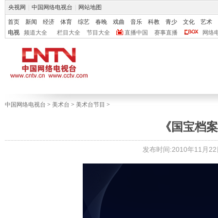
央视网
|
中国网络电视台
|
网站地图
首页
新闻
经济
体育
综艺
春晚
戏曲
音乐
科教
青少
文化
艺术
电视
频道大全
栏目大全
节目大全
直播中国
赛事直播
网络
中国网络电视台
>
美术台
>
美术台节目
>
《国宝档案》圉
发布时间:2010年11月22日 