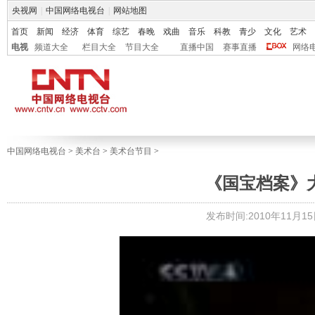
央视网
|
中国网络电视台
|
网站地图
首页
新闻
经济
体育
综艺
春晚
戏曲
音乐
科教
青少
文化
艺术
电视
频道大全
栏目大全
节目大全
直播中国
赛事直播
网络
中国网络电视台
>
美术台
>
美术台节目
>
《国宝档案》大禹
发布时间:2010年11月15日 