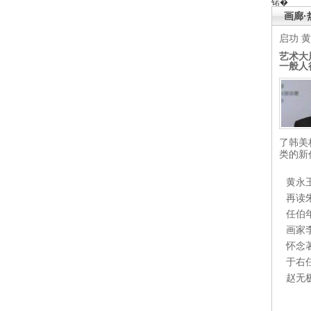
锘�
画廊·
启功
黄
艺术大
一般人
了韩美
类的新
黄永
再读
任伯
画家
怀念
于右
赵无