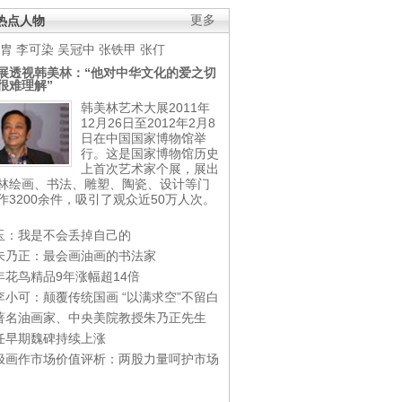
热点人物
更多
胄
李可染
吴冠中
张铁甲
张仃
展透视韩美林：“他对中华文化的爱之切
很难理解”
韩美林艺术大展2011年
12月26日至2012年2月8
日在中国国家博物馆举
行。这是国家博物馆历史
上首次艺术家个展，展出
林绘画、书法、雕塑、陶瓷、设计等门
作3200余件，吸引了观众近50万人次。
玉：我是不会丢掉自己的
朱乃正：最会画油画的书法家
年花鸟精品9年涨幅超14倍
李小可：颠覆传统国画 “以满求空”不留白
著名油画家、中央美院教授朱乃正先生
任早期魏碑持续上涨
极画作市场价值评析：两股力量呵护市场