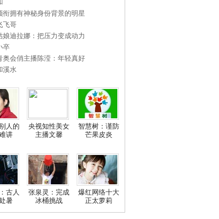
和
领衔拥有神秘身份背景的明星
飞飞哥
姑娘迪拉娜：把压力变成动力
小卒
青奥会俏主播陈滢：年轻真好
和溪水
别人的
央视知性美女
智慧树：谨防
难讲
主播文馨
芒果皮炎
：古人
张泉灵：完成
爆红网络十大
处暑
冰桶挑战
正太萝莉