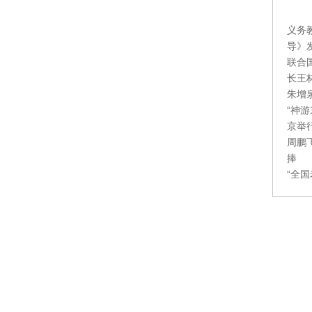
义务
导》
联合
长王
朱增
“神
京举
周鹏
捧
“全