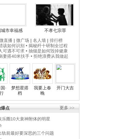
国城市幸福感
不孝七宗罪
微直播
|
微广场
|
名人墙
|
排行榜
打蜡该如何识别
• 揭秘歼十研制全过程
贵人可遇不可求
• 抽烟是如何毁掉健康
为病妻搭40米扶手
• 拒绝浪费从我做起
国·
梦想星搭
我要上春
开门大吉
行
档
晚
劲爆点
更多 >>
娱乐圈10大衰神附体的明星
学
出轨前最好要深思的三个问题