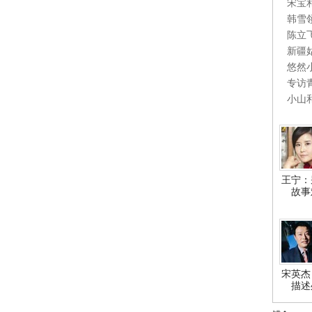
宋宝
韩雪
陈立
新疆
悠然
专访
小山
王宁：
故事
宋英杰
描述