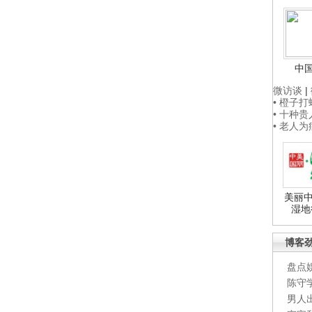
中
微访谈
|
• 橙子
• 十种
• 老人
美丽中
湿地
博客
盘点
陈守
男人