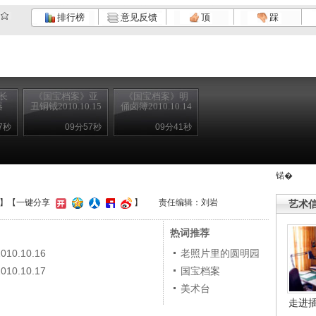
排行榜
意见反馈
顶
踩
长
《国宝档案》亚
《国宝档案》明
器
丑铜钺2010.10.15
俑卤簿2010.10.14
7秒
09分57秒
09分41秒
锘�
】
【一键分享
】
责任编辑：刘岩
艺术
热词推荐
.10.16
老照片里的圆明园
.10.17
国宝档案
美术台
走进