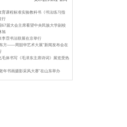
教育课程标准实验教科书《书法练习指
发行
国67届大会主席看望中央民族大学副校
林旭
泉李霑书法联展在京举行
游东方——周韶华艺术大展”新闻发布会在
行
飞毛体书写《毛泽东主席诗词》展览受热
国老年书画摄影采风大赛”在山东举办