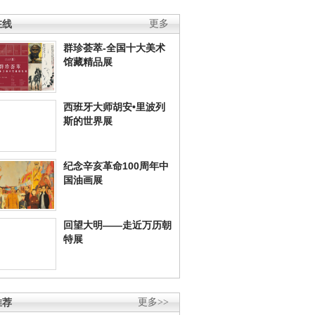
在线
更多
群珍荟萃-全国十大美术
馆藏精品展
西班牙大师胡安•里波列
斯的世界展
纪念辛亥革命100周年中
国油画展
回望大明——走近万历朝
特展
推荐
更多>>