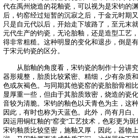
代在禹州烧造的花釉瓷，可以视为是宋钧的
后，钧窑经过短暂的沉寂之后，于金元时期
只是自元代以后，开始走下坡路了，至元末
元代生产的钧瓷，无论胎釉，还是造型工艺
得非常粗糙。这种明显的变化和退步，倒是
于宋元钧瓷的区分。
从胎釉的角度看，宋钧瓷的制作十分讲究
器形规整，胎质比较紧密、精细，少有杂质
色或灰褐色。与同期其他瓷窑的瓷胎胎骨相
显厚重一些，但由于其胎质致密，烧造的瓷
音较为清脆。宋钧的釉色以天青色为主，这
因此，有时也称为天蓝色。此外，尚有月白
因运用铜红釉的“窑变”工艺技术，色彩更为
宋钧釉质比较坚密，施釉又厚，因此，器物