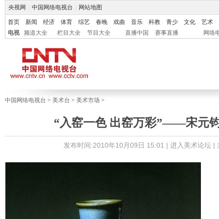
央视网
|
中国网络电视台
|
网站地图
首页
新闻
经济
体育
综艺
春晚
戏曲
音乐
科教
青少
文化
艺术
电视
频道大全
栏目大全
节目大全
直播中国
赛事直播
网络
中国网络电视台
>
美术台
>
美术市场
>
“入窑一色 出窑万彩”——宋元
发布时间:2010年10月09日 15:01 |
进入美术论坛
|