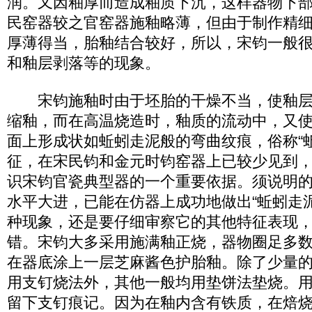
润。又因釉厚而造成釉质下沉，这样器物下
民窑器较之官窑器施釉略薄，但由于制作精
厚薄得当，胎釉结合较好，所以，宋钧一般
和釉层剥落等的现象。
宋钧施釉时由于坯胎的干燥不当，使釉层
缩釉，而在高温烧造时，釉质的流动中，又
面上形成状如蚯蚓走泥般的弯曲纹痕，俗称“
征，在宋民钧和金元时钧窑器上已较少见到
识宋钧官瓷典型器的一个重要依据。须说明
水平大进，已能在仿器上成功地做出“蚯蚓走
种现象，还是要仔细审察它的其他特征表现
错。宋钧大多采用施满釉正烧，器物圈足多
在器底涂上一层芝麻酱色护胎釉。除了少量
用支钉烧法外，其他一般均用垫饼法垫烧。
留下支钉痕记。因为在釉内含有铁质，在焙