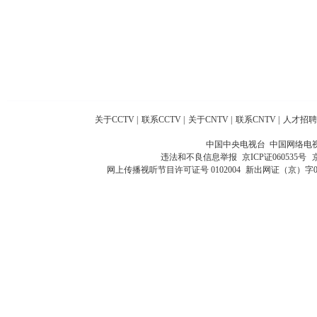
关于CCTV
|
联系CCTV
|
关于CNTV
|
联系CNTV
|
人才招聘
中国中央电视台 中国网络电
违法和不良信息举报
京ICP证060535号
网上传播视听节目许可证号 0102004
新出网证（京）字0