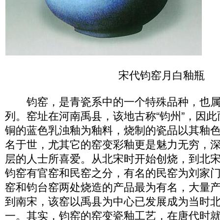
宋代钧窑月白釉瓶
钧窑，是青瓷系中的一个特殊品种，也属
列。窑址在河南禹县，该地古称“钧州”，因
铜的蓝色乳浊釉为釉料，烧制的瓷品以其釉
名于世，尤其它的窑变彩釉更是魅力无穷，
层的人士所喜爱。从北宋时开始创烧，到北
钧窑有官窑和民窑之分，有名的民窑为刘家
窑和钧台窑两处烧造的产品最为有名，大量
到南宋，该窑以禹县为中心已发展成为当时
一。其实，钧窑的窑变瓷釉工艺，在唐代时