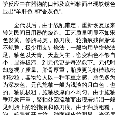
学反应中在器物的口部及底部釉面出现铁锈
显出“羊肝色”和“香灰色”。
金代以后，由于战乱甫定，重新恢复起来
转为民间日用器的烧造。工艺质量明显不如
色发黄。修胎马虎，修刀痕、轮指痕残留胎
不规整，极少用支钉烧法，一般均用垫饼烧
足。釉色以天青、天蓝为主，窑变釉色不够
小，显得板滞。到元代更是每况愈下。元代
却忽视了质量。胎骨厚重，胎质更为粗糙疏
和砂粒，器物给人以一种笨重之感。胎色多
为深灰色。元代施釉一般为浅淡的月白色，
的。釉质极粗，施釉极厚而不均匀。由于施
垂现象严重，聚釉处因流釉而出现若蜡泪一
见到胎上的轮指痕和修刀痕。由于釉质粗糙
泡、棕眼和开片纹，釉面橘皮纹明显，光泽