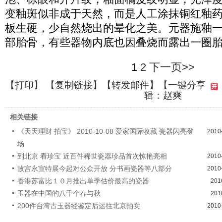
变釉斑似非成于天然，而是人工涂抹铜红釉
板生硬，少自然烧出的晕化之美。元器施釉
部胎骨，有些器物内底也因叠烧而露出一圈
1
2
下一页>>
【
打印
】 【
复制链接
】【
转发邮件
】
【一键分享
辑：赵爽
相关链接
《天天理财 拍宝》 2010-10-08 爱家国际收藏 瓷器闪亮登
2010
场
到北京 看珍宝 近百件稀世瓷器珍品首次惊艳亮相
2010
故宫永宣特展今起对公众开放 分书画瓷器等八部分
2010
香港苏富比１０月推出单季估价最高的瓷器
201
玉器在中国的八千个春与秋
201
200件台湾古玉器经鉴定后运往北京拍卖
2010