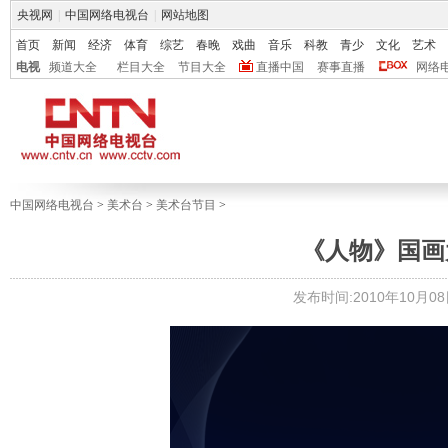
央视网
|
中国网络电视台
|
网站地图
首页
新闻
经济
体育
综艺
春晚
戏曲
音乐
科教
青少
文化
艺术
电视
频道大全
栏目大全
节目大全
直播中国
赛事直播
网络
中国网络电视台
>
美术台
>
美术台节目
>
《人物》国画大师
发布时间:2010年10月08日 