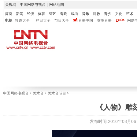
央视网
|
中国网络电视台
|
网站地图
首页
新闻
经济
体育
综艺
春晚
戏曲
音乐
科教
青少
文化
艺术
电视
频道大全
栏目大全
节目大全
直播中国
赛事直播
网络
中国网络电视台
>
美术台
>
美术台节目
>
《人物》雕刻家 
发布时间:2010年08月06日 