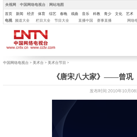
央视网
|
中国网络电视台
|
网站地图
首页
新闻
经济
体育
综艺
春晚
戏曲
音乐
科教
青少
文化
艺术
电视
频道大全
栏目大全
节目大全
直播中国
赛事直播
网络
中国网络电视台
>
美术台
>
美术台节目
>
《唐宋八大家》——曾巩（三
发布时间:2010年10月08日 