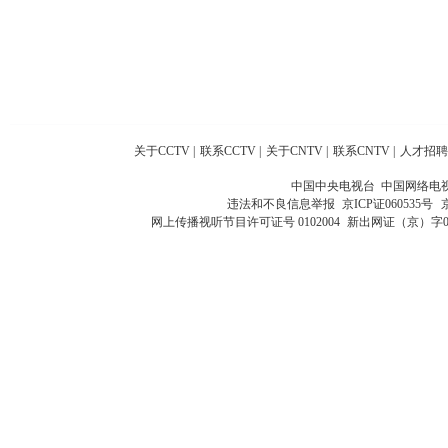
关于CCTV
|
联系CCTV
|
关于CNTV
|
联系CNTV
|
人才招聘
中国中央电视台 中国网络电
违法和不良信息举报
京ICP证060535号
网上传播视听节目许可证号 0102004
新出网证（京）字0