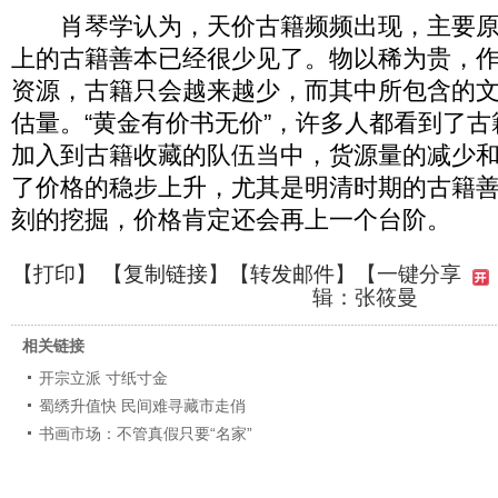
肖琴学认为，天价古籍频频出现，主要原
上的古籍善本已经很少见了。物以稀为贵，
资源，古籍只会越来越少，而其中所包含的
估量。“黄金有价书无价”，许多人都看到了
加入到古籍收藏的队伍当中，货源量的减少
了价格的稳步上升，尤其是明清时期的古籍
刻的挖掘，价格肯定还会再上一个台阶。
【
打印
】 【
复制链接
】【
转发邮件
】
【一键分享
辑：张筱曼
相关链接
开宗立派 寸纸寸金
蜀绣升值快 民间难寻藏市走俏
书画市场：不管真假只要“名家”