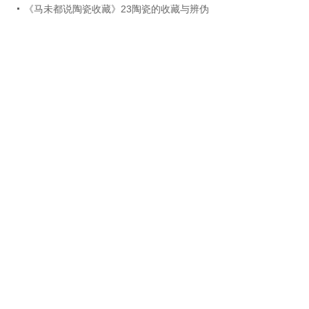
《马未都说陶瓷收藏》23陶瓷的收藏与辨伪