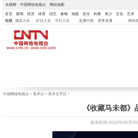
央视网
|
中国网络电视台
|
网站地图
首页
新闻
经济
体育
综艺
春晚
戏曲
音乐
科教
青少
文化
艺术
电视
频道大全
栏目大全
节目大全
直播中国
赛事直播
网络
中国网络电视台
>
美术台
>
美术台节目
>
《收藏马未都》品茗
发布时间:2010年08月09日 