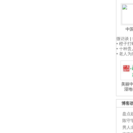
中
微访谈
|
• 橙子
• 十种
• 老人
美丽中
湿地
博客
盘点
陈守
男人