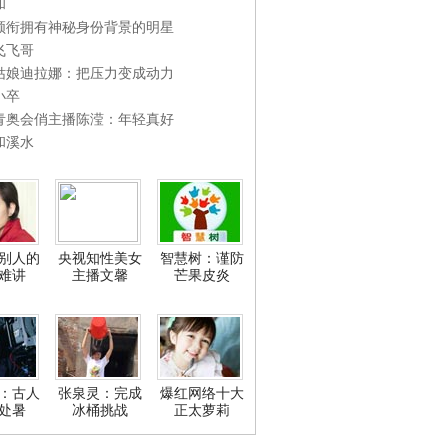
和
领衔拥有神秘身份背景的明星
飞飞哥
姑娘迪拉娜：把压力变成动力
小卒
青奥会俏主播陈滢：年轻真好
和溪水
别人的
央视知性美女
智慧树：谨防
难讲
主播文馨
芒果皮炎
：古人
张泉灵：完成
爆红网络十大
处暑
冰桶挑战
正太萝莉