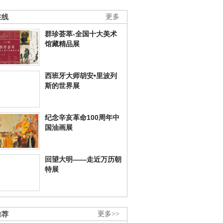
在线
更多
群珍荟萃-全国十大美术
馆藏精品展
西班牙大师胡安•里波列
斯的世界展
纪念辛亥革命100周年中
国油画展
回望大明——走近万历朝
特展
推荐
更多>>