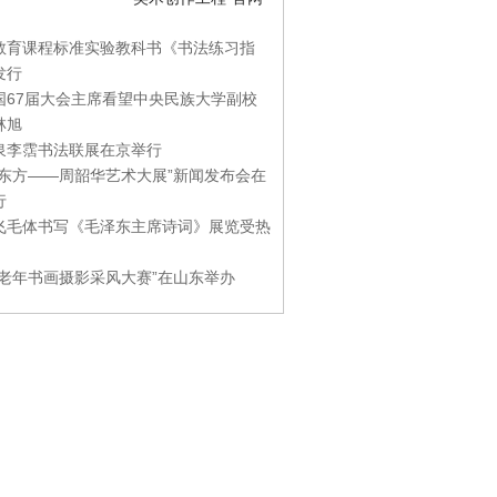
教育课程标准实验教科书《书法练习指
发行
国67届大会主席看望中央民族大学副校
林旭
泉李霑书法联展在京举行
游东方——周韶华艺术大展”新闻发布会在
行
飞毛体书写《毛泽东主席诗词》展览受热
国老年书画摄影采风大赛”在山东举办