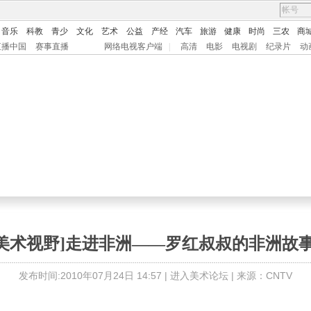
音乐
科教
青少
文化
艺术
公益
产经
汽车
旅游
健康
时尚
三农
商
直播中国
赛事直播
网络电视客户端
|
高清
电影
电视剧
纪录片
动
[美术视野]走进非洲——罗红叔叔的非洲故事
发布时间:2010年07月24日 14:57 |
进入美术论坛
| 来源：CNTV