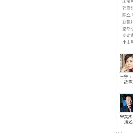
宋宝
韩雪
陈立
新疆
悠然
专访
小山
王宁：
故事
宋英杰
描述