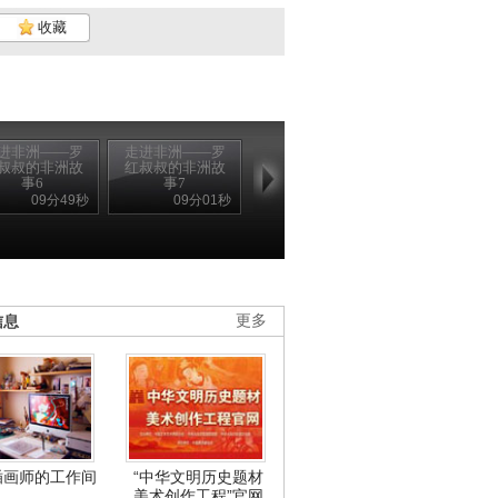
收藏
进非洲——罗
走进非洲——罗
叔叔的非洲故
红叔叔的非洲故
事6
事7
09分49秒
09分01秒
信息
更多
插画师的工作间
“中华文明历史题材
美术创作工程”官网