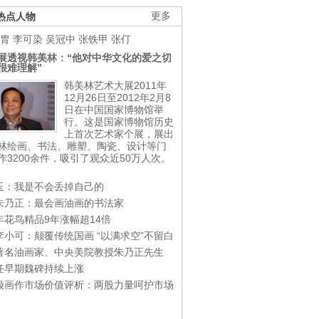
热点人物
更多
胄
李可染
吴冠中
张铁甲
张仃
展透视韩美林：“他对中华文化的爱之切
很难理解”
韩美林艺术大展2011年
12月26日至2012年2月8
日在中国国家博物馆举
行。这是国家博物馆历史
上首次艺术家个展，展出
林绘画、书法、雕塑、陶瓷、设计等门
作3200余件，吸引了观众近50万人次。
玉：我是不会丢掉自己的
朱乃正：最会画油画的书法家
年花鸟精品9年涨幅超14倍
李小可：颠覆传统国画 “以满求空”不留白
著名油画家、中央美院教授朱乃正先生
任早期魏碑持续上涨
极画作市场价值评析：两股力量呵护市场