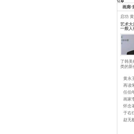
锘�
画廊·
启功
黄
艺术大
一般人
了韩美
类的新
黄永
再读
任伯
画家
怀念
于右
赵无