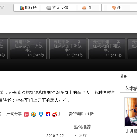
排行榜
意见反馈
顶
踩
罗
走进非洲——罗
走进非洲——罗
走进非洲——罗
走
故
红叔叔的非洲故
红叔叔的非洲故
红叔叔的非洲故
红
事3
事4
事5
4秒
09分45秒
09分51秒
09分18秒
锘�
艺术
族，还有喜欢把红泥和着奶油涂在身上的辛巴人，各种各样的
目讲述：坐在车门上开车的黑人司机。
】
【一键分享
】
责任编辑：刘岩
热词推荐
走进
罗红
2010-7-22