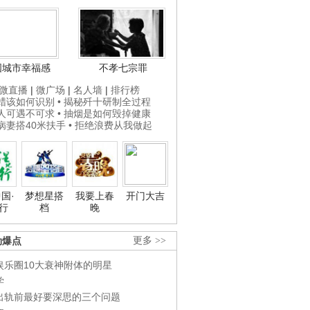
国城市幸福感
不孝七宗罪
微直播
|
微广场
|
名人墙
|
排行榜
打蜡该如何识别
• 揭秘歼十研制全过程
贵人可遇不可求
• 抽烟是如何毁掉健康
为病妻搭40米扶手
• 拒绝浪费从我做起
国·
梦想星搭
我要上春
开门大吉
行
档
晚
劲爆点
更多 >>
娱乐圈10大衰神附体的明星
学
出轨前最好要深思的三个问题