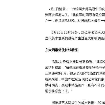
7月1日清晨，一代绘画大师吴冠中的丧
绘画大师离去了。”北京匡时国际有限公
之一，也是继徐悲鸿、林风眠后的最后一
6月25日23时57分，这位著名艺术大
当代美术发展的进程产生过巨大影响的画
几大因素促使长线看涨
“我认为价格上涨是长期趋势。”北京
采访时指出，“虽然现在很难预测秋拍中
止期还有3个月。但从长期的市场走向来
结果来看，中国20世纪近现代艺术家们
以稀为贵，吴冠中精品画作一直有不错的
场价格必定上涨。”
据雅昌艺术网提供的成交数据，2010