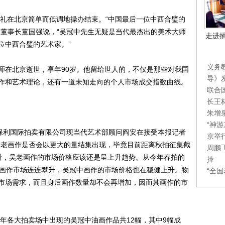
礼在北京简单而低调地操办结束。“中国最后一位中西合璧的
司董事长董国强说，“吴冠中先生无疑是当代最杰出的美术大师
走进
位中西合璧的艺术家。”
义务
师在北京逝世，享年90岁。他留给世人的，不仅是那些对我国
导》
作和艺术理论，还有一道未知走向的个人市场成交指数曲线。
联合
长王
朱增
“神
保利国际拍卖有限公司现当代艺术部顾问阎安在接受本报记者
京举
吴老画作是否会以更大的量结集出现，毕竟目前距离秋拍征集截
周鹏
看，吴老画作的市场价格应该还是呈上升趋势。从今年春拍的
捧
的画作市场连连攀升，吴冠中画作的市场价格也在稳健上升。物
“全
市场需求，而且身后画作数量却不会再增加，因而其画作的市
年各大拍卖场中出现的吴冠中油画作品共12幅，其中9幅成