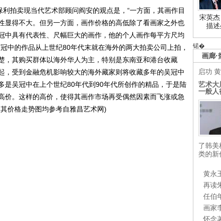
利拍卖现当代艺术部顾问阎安的观点是，“一方面，其画作目
宋英杰
性显得不大。但另一方面，画作价格的高低除了看画家之外也
描述
冠中具有代表性、尺幅巨大的画作，他的个人画作每平方尺均
锘�
吴冠中的作品从上世纪80年代末就在海外的两大拍卖公司上拍，
画廊·
楚，其购买群体以海外华人为主，特别是东南亚和港台收藏
启功
黄
起，受到金融危机影响较大的海外藏家则将收藏多年的吴冠中
艺术大
多是吴冠中在上个世纪80年代到90年代所创作的精品，于是陆
一般人
高价。这样的高价，使得其画作市场再受偶然因素而飞涨或急
及其价格走势图均参考自雅昌艺术网)
了韩美
类的新
黄永
再读
任伯
画家
怀念