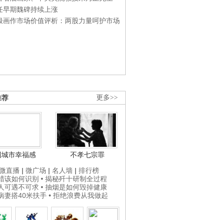
任早期魏碑持续上涨
极画作市场价值评析：两股力量呵护市场
推荐
更多>>
国城市幸福感
不孝七宗罪
微直播
|
微广场
|
名人墙
|
排行榜
打蜡该如何识别
• 揭秘歼十研制全过程
贵人可遇不可求
• 抽烟是如何毁掉健康
为病妻搭40米扶手
• 拒绝浪费从我做起