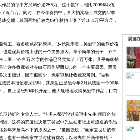
个人作品的每平方尺均价逾255万。这个数字，相比2009年秋拍
增长了近百万。同时，在今年春拍中，各大拍卖场上成交的47幅
总成交额，其国画均价较之09年秋拍上涨了近18.1万/平方尺，
展览
斋主、著名收藏家郭庆祥。“从长期来看，吴冠中的画作价格
，也是促其价格上涨的一个主要原因。举个简单的例子，齐白
来，署上‘齐白石’名字的作品已经卖掉了上百万张。几乎每家拍
是让许多收藏者对齐白石画作望而却步的一个主要原因。而吴
多次出版过，因而假画少，也更容易让收藏家辨别。”被称
在接受本报记者采访时，其身边正是他今年2月从德国一个90年
》。自上世纪90年代开始，他大规模地收购吴冠中作品，目前
趋好的专业人士。“许多人都听说过吴冠中先生‘撕画’的故
销毁。这样的态度也决定了吴冠中先生在市场上可流通的作品
格多年来居高不下的原因之一。”董国强说，“画家去世后的作
然，也有一些画家在世时徒有虚名，以致去世后画作价格下