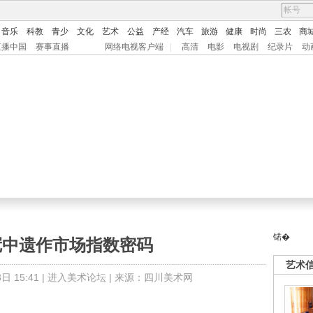
音乐
科教
青少
文化
艺术
公益
产经
汽车
旅游
健康
时尚
三农
商
直播中国
赛事直播
网络电视客户端
|
高清
电影
电视剧
纪录片
动
锘�
冠中遗作市场指数密码
艺术
 15:41 |
进入美术论坛
| 来源：四川美术网