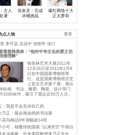
：古人
张泉灵：完成
爆红网络十大
处暑
冰桶挑战
正太萝莉
热点人物
更多
胄
李可染
吴冠中
张铁甲
张仃
展透视韩美林：“他对中华文化的爱之切
很难理解”
韩美林艺术大展2011年
12月26日至2012年2月8
日在中国国家博物馆举
行。这是国家博物馆历史
上首次艺术家个展，展出
林绘画、书法、雕塑、陶瓷、设计等门
作3200余件，吸引了观众近50万人次。
玉：我是不会丢掉自己的
朱乃正：最会画油画的书法家
年花鸟精品9年涨幅超14倍
李小可：颠覆传统国画 “以满求空”不留白
著名油画家、中央美院教授朱乃正先生