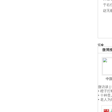
于右
赵无
锘�
微博
中
微访谈
|
• 橙子
• 十种
• 老人