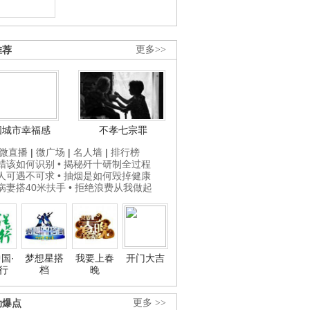
推荐
更多>>
国城市幸福感
不孝七宗罪
微直播
|
微广场
|
名人墙
|
排行榜
打蜡该如何识别
• 揭秘歼十研制全过程
贵人可遇不可求
• 抽烟是如何毁掉健康
为病妻搭40米扶手
• 拒绝浪费从我做起
国·
梦想星搭
我要上春
开门大吉
行
档
晚
劲爆点
更多 >>