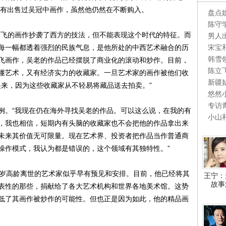
没有出售过吴冠中画作，虽然他仍然在不断购入。
盘点
陈守
飞的画作抄袭了西方的技法，但不能表现这个时代的特征。而
男人
宋宝
每一幅都透着强烈的民族气息，是他所处的中西艺术融合的历
韩雪
飞画作，吴老的作品已经摆脱了商业化的滚动和炒作。目前，
陈立
懂艺术，又有经济实力的收藏家。一旦艺术家的画作被他们收
新疆
起来，因为这些收藏家从不轻易将藏品送去拍卖。”
悠然
专访
。“我现在仍在海外寻找吴老的作品。可以这么说，在我的有
小山
，我也相信，短期内有头脑的收藏家也不会把他的作品拿出来
未来其价值无可限量。现在艺术界、投资者把作品当作普通商
操作模式，我认为都是错误的，这个领域有其独特性。”
岁高龄离世的艺术家似乎早有预见和安排。目前，他已经将其
王宁：
故事
表性的那些，捐献给了各大艺术机构和世界各地美术馆。这势
低了其画作被炒作的可能性。但也正是因为如此，他的精品画