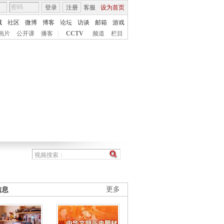
登录
注册
客服
设为首页
城
社区
微博
博客
论坛
访谈
邮箱
游戏
画片
公开课
播客
|
CCTV
频道
栏目
信息
更多