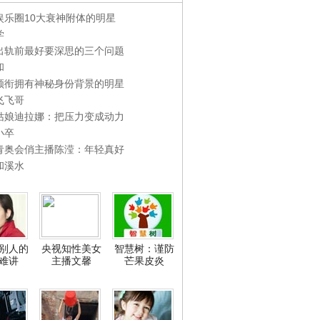
娱乐圈10大衰神附体的明星
学
出轨前最好要深思的三个问题
和
领衔拥有神秘身份背景的明星
飞飞哥
姑娘迪拉娜：把压力变成动力
小卒
青奥会俏主播陈滢：年轻真好
和溪水
别人的
央视知性美女
智慧树：谨防
难讲
主播文馨
芒果皮炎