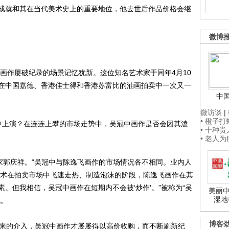
成就和其在当代美术史上的重要地位，他去世后作品价格会继
微博
画作屡破纪录的场景记忆犹新。这位知名艺术家于同年4月10
在中国嘉德、香港佳士得和香港苏富比的油画拍卖中一次又一
中
微访谈
|
• 橙子
上演？在连连上攀的市场走势中，吴冠中画作是否会因其溘
• 十种
• 老人
郭庆祥。“吴冠中与陈逸飞画作的市场情况各不相同。业内人
代艺术在拍卖市场中飞速走热、制造泡沫的阶段，陈逸飞画作在其
。但我相信，吴冠中画作在短期内不会被‘炒作’。”被称为“吴
美丽中
湿地
说。
博客
来的介入，吴冠中画作才屡屡得以高价收购，而不断刷新纪