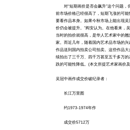
对“短期画价是否会飙升”这个问题，保
前市场价格已经很高了，短期飞涨的可能
要看作品本身。如果今秋市场上能出现吴
价仍会被提升。”阎安认为。在他看来，
当时的拍价就很高，是华人艺术家中的翘
家。而近几年，随着国内艺术品市场的兴
作品送到国内拍卖公司拍卖。这些作品大
续拍出了三千万、四千万甚至五千多万的
跌的可能性降低。(本文所提艺术家画价
吴冠中画作成交价破纪录者：
长江万里图
约1973-1974年作
成交价5712万