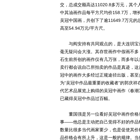
交，总成交额高达11020.8多万元，其
中其油画作品每平方尺均价158.7万，
吴冠中国画，共创下了逾11649.7万元的
高至54.94万元/平方尺。
与阎安持有共同观点的，是大连玥宝斋
毫无疑问会大涨。其存世画作中假画不多
石生前所创的画作仅有几万张，而多年以
卖行都会说自己所拍卖的作品是真迹，这
冠中的画作大多经过正规途径出版，甚至
为“吴冠中作品最重要的收藏者”的郭庆祥
代艺术品展览上购得的吴冠中画作《春潮
已藏得吴冠中作品过百幅。
董国强是另一位看好吴冠中画作价格长期
事——他总是主动把自己觉得不好的作品
数量比很多当代画家要少，也是促使其价
品价格会有所上升，这是一般的规律。当