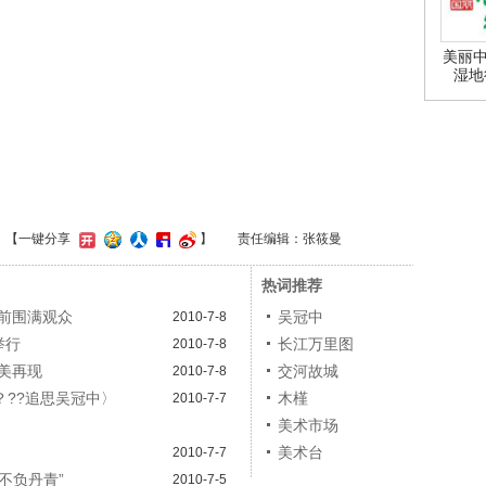
美丽中
湿地
】
【一键分享
】
责任编辑：张筱曼
热词推荐
前围满观众
吴冠中
2010-7-8
举行
长江万里图
2010-7-8
美再现
交河故城
2010-7-8
??追思吴冠中〉
木槿
2010-7-7
美术市场
美术台
2010-7-7
不负丹青”
2010-7-5