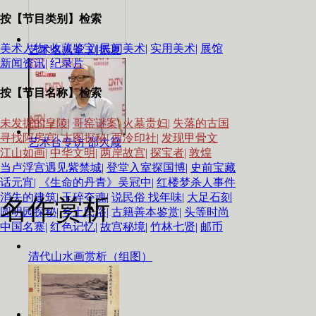
按【节目类别】检索
美术人物|
收藏鉴宝|
民间美术|
实用美术|
展馆
艺术名人堂 刘振夏
新闻资讯|
纪录片
按【节目名称】检索
未发掘的皇陵|
哥窑谜案|
火墓贵妇|
失落的古国
寻找阿房宫|
古图探秘|
西泠印社|
发现甲骨文
艺术台专访 邵大箴
江山如画|
中华文明|
两岸故宫|
探宝者|
敦煌
当卢浮宫遇见紫禁城|
登堂入室探国博|
史前宝藏
话元宵|
《生命的丹青》吴冠中|
红楼梦杀人事件
消失的建筑|
玉碎夺魂|
说民俗 找年味|
大足石刻
名作赏析
圆明园探秘|
乡土民俗|
古籍善本鉴赏|
头等时尚
中国名寨|
红色记忆|
故宫秘境|
竹林七贤|
邮币
清代山水画赏析（组图）