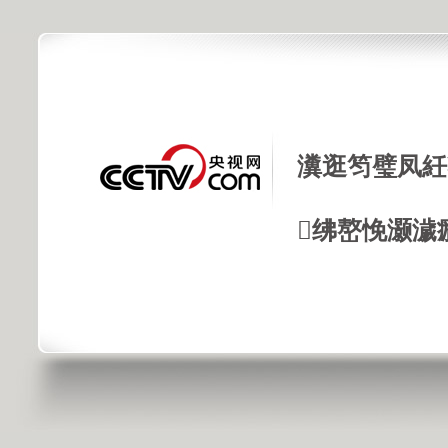
瀵逛笉璧凤紝
绋嶅悗灏濊