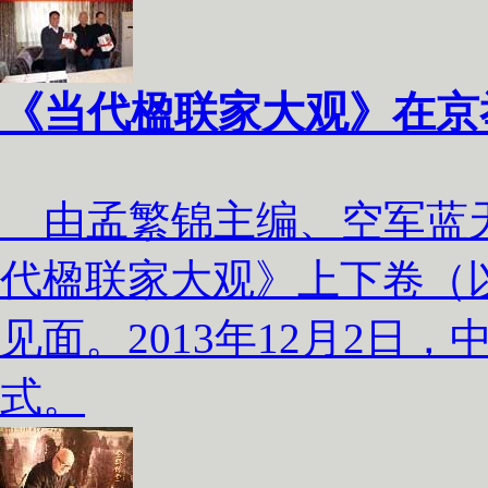
《当代楹联家大观》在京
由孟繁锦主编、空军蓝天
代楹联家大观》上下卷（
见面。2013年12月2日
式。