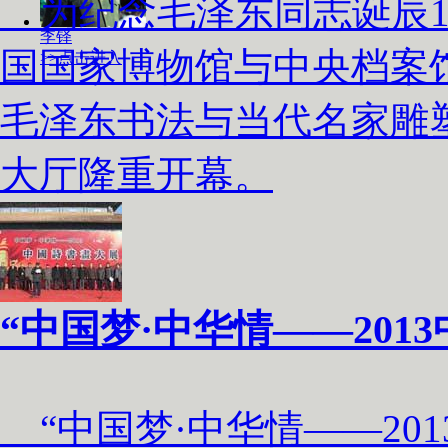
为纪念毛泽东同志诞辰120
李铎
国国家博物馆与中央档案
>>点击进入
毛泽东书法与当代名家雕
大厅隆重开幕。
“中国梦·中华情——201
“中国梦·中华情——201