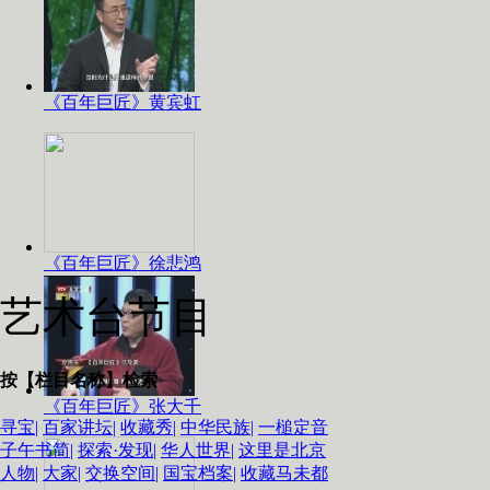
《百年巨匠》黄宾虹
《百年巨匠》徐悲鸿
艺术台节目
按【栏目名称】检索
《百年巨匠》张大千
寻宝|
百家讲坛|
收藏秀|
中华民族|
一槌定音
子午书简|
探索·发现|
华人世界|
这里是北京
人物|
大家|
交换空间|
国宝档案|
收藏马未都