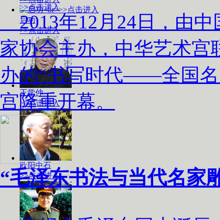
>>点击进入
2013年12月24日，
启功
>>点击进入
家协会主办，中华艺术宫
办的“书写时代——全国名
王学仲
宫隆重开幕。
>>点击进入
欧阳中石
“毛泽东书法与当代名家
>>点击进入