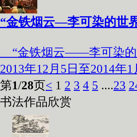
“金铁烟云—李可染的世界
“金铁烟云——李可染的世
2013年12月5日至201
第
1
/
28
页
<
1
2
3
4
5
....
23
2
书法作品欣赏