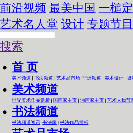
前沿视频
最美中国
一槌
艺术名人堂
设计
专题节
搜索
首 页
美术频道
|
书法频道
|
艺术品市场
|
非遗频道
|
美术设计
|
摄
美术频道
世界美术作品赏析
|
国画家主页
|
油画家主页
|
艺术人物节
书法频道
书法频道资讯
|
书法家
|
书法作品赏析