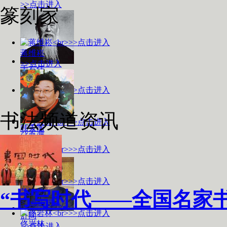
>>点击进入
篆刻家
蒋维崧
>>点击进入
于右任
>>点击进入
林散之
>>点击进入
书法频道资讯
韩天衡
沙孟海
>>点击进入
>>点击进入
骆芃芃
>>点击进入
荣鸿钧
“书写时代——全国名家
>>点击进入
舒同
佟岩林
>>点击进入