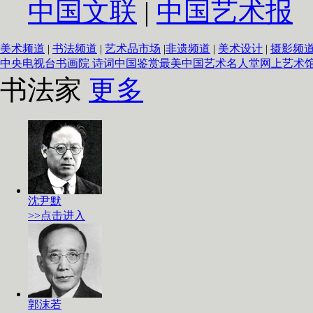
中国文联
|
中国艺术报
美术频道
|
书法频道
|
艺术品市场
|
非遗频道
|
美术设计
|
摄影频
中央电视台书画院
诗词中国
鉴赏
最美中国
艺术名人堂
网上艺术
书法家
更多
沈尹默
>>点击进入
郭沫若