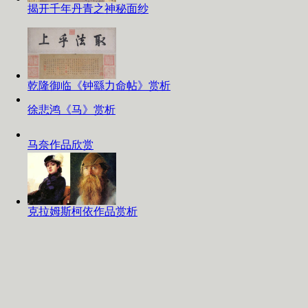
揭开千年丹青之神秘面纱
乾隆御临《钟繇力命帖》赏析
徐悲鸿《马》赏析
马奈作品欣赏
克拉姆斯柯依作品赏析