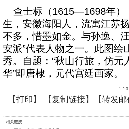
查士标（1615—1698年
生，安徽海阳人，流寓江苏
不多，惜墨如金。与孙逸、汪
安派”代表人物之一。此图绘
秀。自题：“秋山行旅，仿元
华”即唐棣，元代宫廷画家。
1
2
3
【
打印
】 【
复制链接
】【
转发邮
相关链接