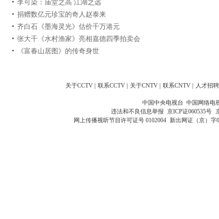
李可染：庙堂之高 江湖之远
捐赠数亿元珍宝的奇人赵泰来
齐白石《墨海灵光》估价千万港元
张大千《水村渔家》亮相嘉德四季拍卖会
《富春山居图》的传奇身世
关于CCTV
|
联系CCTV
|
关于CNTV
|
联系CNTV
|
人才招聘
中国中央电视台 中国网络电
违法和不良信息举报
京ICP证060535号
网上传播视听节目许可证号 0102004
新出网证（京）字0