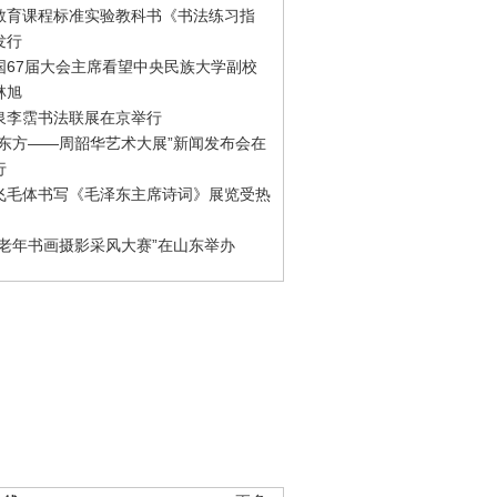
教育课程标准实验教科书《书法练习指
发行
国67届大会主席看望中央民族大学副校
林旭
泉李霑书法联展在京举行
游东方——周韶华艺术大展”新闻发布会在
行
飞毛体书写《毛泽东主席诗词》展览受热
国老年书画摄影采风大赛”在山东举办