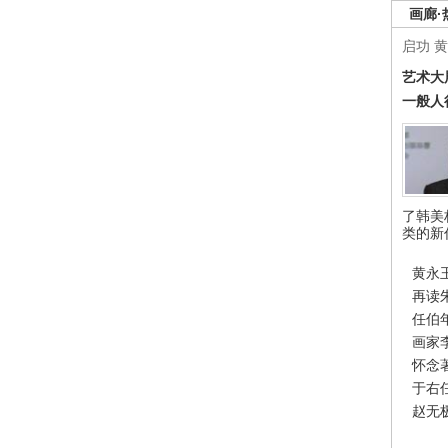
画廊·
启功
黄
艺术大
一般人
了韩美
类的新
黄永
再读
任伯
画家
怀念
于右
赵无