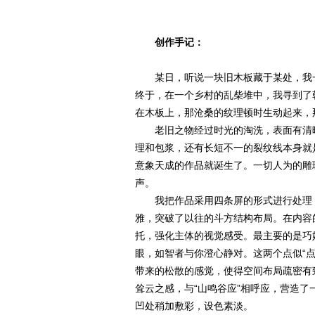
创作手记：
某日，听说一块旧木板藏于某处，我一
终于，在一个乡村的乱柴堆中，我寻到了
在木板上，那沧桑的纹理顿时生动起来，
老旧之物经过时光的淘洗，表面有清晰
理和包浆，还有长短不一的裂纹线本身就
意象天成的作品就诞生了。一切人为的雕
声。
我把作品采用四条屏的形式进行处理，
雅，突破了以往的斗方结构布局。在内容
托，强化主体的视觉感受。最主要的是巧
眼，如智者与你澄心静对。这两个点似“点
带来的松散的感觉，使得空间布局疏密有
耸云之感，与“山鸣谷应”相呼应，营造
凹处稍加敷彩，设色素淡。