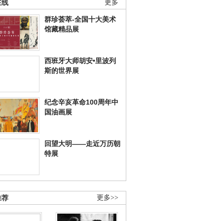
在线
更多
群珍荟萃-全国十大美术
馆藏精品展
西班牙大师胡安•里波列
斯的世界展
纪念辛亥革命100周年中
国油画展
回望大明——走近万历朝
特展
推荐
更多>>