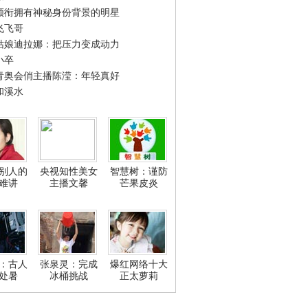
领衔拥有神秘身份背景的明星
飞飞哥
姑娘迪拉娜：把压力变成动力
小卒
青奥会俏主播陈滢：年轻真好
和溪水
别人的
央视知性美女
智慧树：谨防
难讲
主播文馨
芒果皮炎
：古人
张泉灵：完成
爆红网络十大
处暑
冰桶挑战
正太萝莉