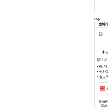
锘�
微博
中
微访谈
• 橙
• 十
• 老
美丽中
湿地