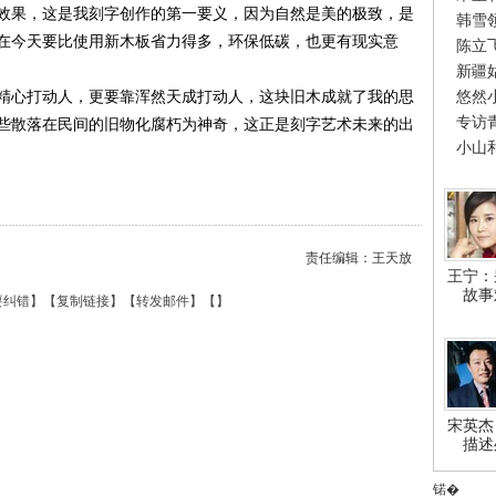
果，这是我刻字创作的第一要义，因为自然是美的极致，是
韩雪
在今天要比使用新木板省力得多，环保低碳，也更有现实意
陈立
新疆
悠然
心打动人，更要靠浑然天成打动人，这块旧木成就了我的思
专访
些散落在民间的旧物化腐朽为神奇，这正是刻字艺术未来的出
小山
责任编辑：王天放
王宁：
故事
要纠错
】【
复制链接
】【
转发邮件
】【
】
宋英杰
描述
锘�