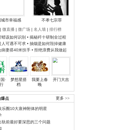
国城市幸福感
不孝七宗罪
|
微直播
|
微广场
|
名人墙
|
排行榜
子打蜡该如何识别
• 揭秘歼十研制全过程
种贵人可遇不可求
• 抽烟是如何毁掉健康
人为病妻搭40米扶手
• 拒绝浪费从我做起
国·
梦想星搭
我要上春
开门大吉
行
档
晚
劲爆点
更多 >>
娱乐圈10大衰神附体的明星
学
出轨前最好要深思的三个问题
和