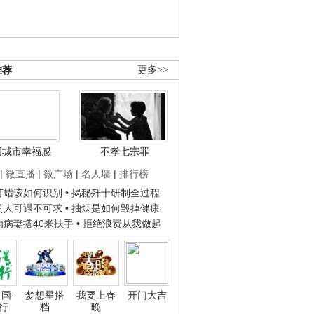
推荐
更多>>
国城市幸福感
不孝七宗罪
|
微直播
|
微广场
|
名人墙
|
排行榜
子打蜡该如何识别
• 揭秘歼十研制全过程
种贵人可遇不可求
• 抽烟是如何毁掉健康
人为病妻搭40米扶手
• 拒绝浪费从我做起
国·
梦想星搭
我要上春
开门大吉
行
档
晚