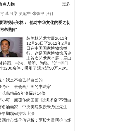
热点人物
更多
胄
李可染
吴冠中
张铁甲
张仃
展透视韩美林：“他对中华文化的爱之切
很难理解”
韩美林艺术大展2011年
12月26日至2012年2月8
日在中国国家博物馆举
行。这是国家博物馆历史
上首次艺术家个展，展出
林绘画、书法、雕塑、陶瓷、设计等门
作3200余件，吸引了观众近50万人次。
玉：我是不会丢掉自己的
朱乃正：最会画油画的书法家
年花鸟精品9年涨幅超14倍
李小可：颠覆传统国画 “以满求空”不留白
著名油画家、中央美院教授朱乃正先生
任早期魏碑持续上涨
极画作市场价值评析：两股力量呵护市场