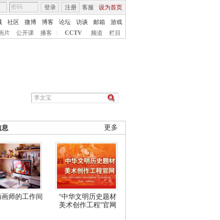
登录
注册
客服
设为首页
城
社区
微博
博客
论坛
访谈
邮箱
游戏
画片
公开课
播客
|
CCTV
频道
栏目
信息
更多
插画师的工作间
“中华文明历史题材
美术创作工程”官网