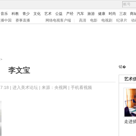
音乐
科教
青少
文化
艺术
公益
产经
汽车
旅游
健康
时尚
三农
商
直播中国
赛事直播
网络电视客户端
|
高清
电影
电视剧
纪录片
动
>
锘�
李文宝
艺术
:18 |
进入美术论坛
| 来源：央视网 |
手机看视频
走进