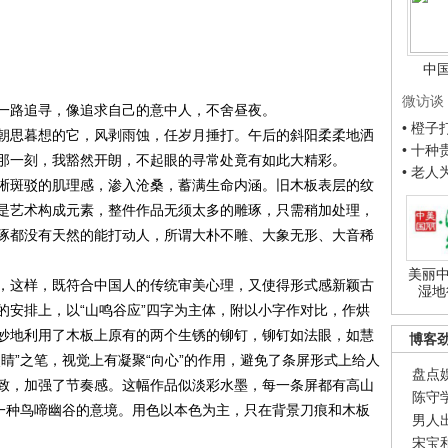
中
微访谈
路追寻，像追求自己的意中人，不舍昼夜。
• 橙
朝思暮想的它，风剥雨蚀，任岁月捶打。午后的斜阳柔柔地洒
• 十
那一刻，我豁然开朗，不起眼的寻常处竟有如此大精彩。
• 老
斑驳的肌理感，渗入沧桑，蓄满生命内涵。旧木板表层的纹
是艺术构成元素，整件作品无须太多的雕琢，只需稍加处理，
琢都没有天然的能打动人，所谓大朴不雕、大象无形、大音稀
美丽中
这样，既符合中国人的传统审美心理，又使得形式感新颖古
湿地
的安排上，以“山鸣谷应”四字为主体，附以小字作对比，作烘
妙地利用了木板上原有的两个生锈的铆钉，铆钉如法眼，如慧
博客
睛”之笔，视觉上有凝聚“向心”的作用，避免了条屏形式上给人
盘点
致，加强了节奏感。这幅作品似淡彩水墨，每一条屏都有高山
陈守
了一种鸟啼幽谷的意境。用色以本色为主，只在背景刀痕和木板
男人
宋宝