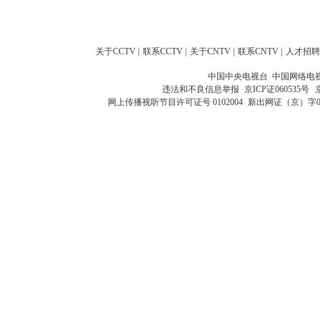
关于CCTV
|
联系CCTV
|
关于CNTV
|
联系CNTV
|
人才招聘
中国中央电视台 中国网络电
违法和不良信息举报
京ICP证060535号
网上传播视听节目许可证号 0102004
新出网证（京）字0