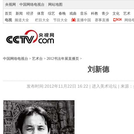
央视网
|
中国网络电视台
|
网站地图
首页
新闻
经济
体育
综艺
春晚
戏曲
音乐
科教
青少
文化
艺术
电视
频道大全
栏目大全
节目大全
直播中国
赛事直播
网络
中国网络电视台
>
艺术台
>
2012书法年展直播页
>
刘新德
发布时间:2012年11月22日 16:22 |
进入美术论坛
| 来源：