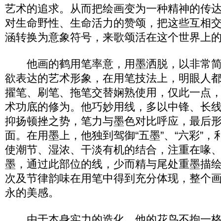
艺术的追求。从而把绘画变为一种精神的传
对生命野性、生命活力的赞颂，把这些互相
涵转换为意象符号，来歌颂活在这个世界上
他画的鹤用笔率意，用墨洒脱，以非常简
欲表达的艺术形象，在用笔技法上，明眼人
擢笔、刷笔、拖笔交替娴熟使用，仅此一点
术功底的修为。他巧妙用线，多以中锋、长
抑扬顿挫之势，笔力与墨色对比呼应，最后
面。在用墨上，他独到驾御“五墨”、“六彩”
使潮节、湿浓、干淡有机的结合，注重在喙
墨，通过此部位的线，少而精与尾处重墨描
次及节律韵味在用笔中得到充分体现，整个
永的美感。
由于本身实力的造化，他的花鸟不拘一格