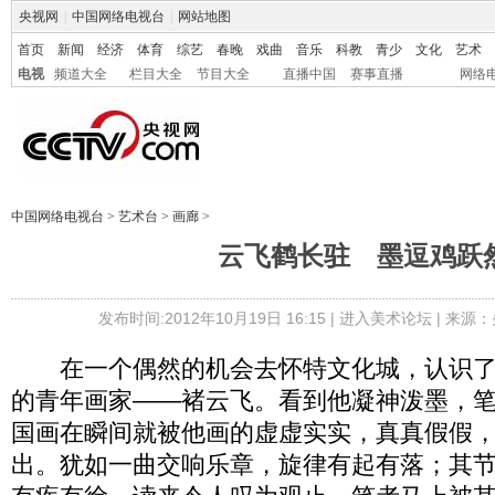
央视网
|
中国网络电视台
|
网站地图
首页
新闻
经济
体育
综艺
春晚
戏曲
音乐
科教
青少
文化
艺术
电视
频道大全
栏目大全
节目大全
直播中国
赛事直播
网络
中国网络电视台
>
艺术台
>
画廊
>
云飞鹤长驻 墨逗鸡跃
发布时间:2012年10月19日 16:15 |
进入美术论坛
| 来源：
在一个偶然的机会去怀特文化城，认识了
的青年画家——褚云飞。看到他凝神泼墨，
国画在瞬间就被他画的虚虚实实，真真假假
出。犹如一曲交响乐章，旋律有起有落；其