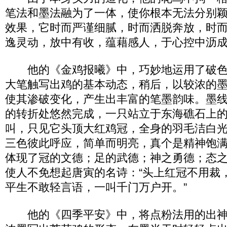
笔法和墨法融为了一体，使你根本无法分别
效果，它时而严谨细腻，时而洒脱奔放，时
逸灵动，放中有收，蕴藉感人，于心控中沥
他的《金鸡报曦》中，巧妙地运用了破色
大笔触写出鸡的基本动态，稍后，以较浓的
使其渗破变化，产生出丰富的笔墨韵味。墨
的转折处悠然完成，一只站立于东海礁石上
叫，只见它头顶大红鸡冠，全身的羽毛洁白
三色彼此呼应，简单而明亮，真个是精神饱
体现了冠的文德；足的武德；神之勇德；态
使人不免想起唐寅的名诗：“头上红冠不用裁
平生不敢轻言语，一叫千门万户开。”
他的《四季平安》中，将点粉法用的出神