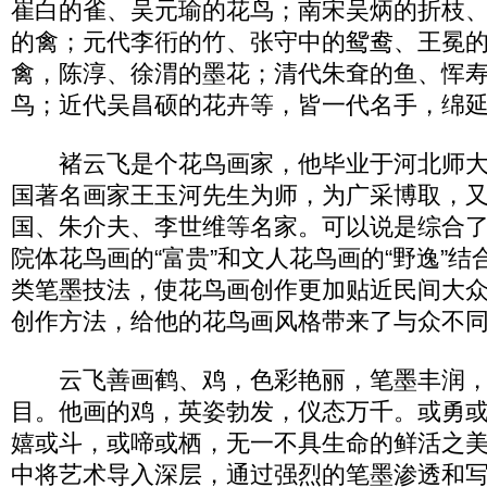
崔白的雀、吴元瑜的花鸟；南宋吴炳的折枝
的禽；元代李衎的竹、张守中的鸳鸯、王冕
禽，陈淳、徐渭的墨花；清代朱耷的鱼、恽
鸟；近代吴昌硕的花卉等，皆一代名手，绵
褚云飞是个花鸟画家，他毕业于河北师大
国著名画家王玉河先生为师，为广采博取，
国、朱介夫、李世维等名家。可以说是综合
院体花鸟画的“富贵”和文人花鸟画的“野逸”
类笔墨技法，使花鸟画创作更加贴近民间大
创作方法，给他的花鸟画风格带来了与众不
云飞善画鹤、鸡，色彩艳丽，笔墨丰润，
目。他画的鸡，英姿勃发，仪态万千。或勇
嬉或斗，或啼或栖，无一不具生命的鲜活之
中将艺术导入深层，通过强烈的笔墨渗透和