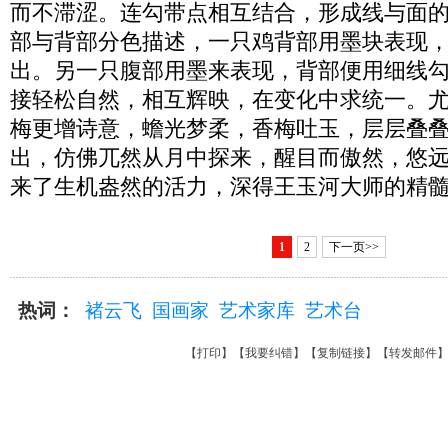
而不滞涩。连勾带点相互结合，形成线与面
部与背部分色描述，一只鸡背部用墨块表现
出。另一只腹部用墨来表现，背部便用细线
接轻松自然，相互辉映，在变化中求统一。
梅更增诗意，蟾光梦柔，香梅吐玉，层层叠
出，仿佛兀然从月中探来，醒目而傲然，悠
来了生机盎然的活力，深得王玉河大师的精
1
2
下一页>>
热词：
褚云飞
国画家
艺术家库
艺术台
【
打印
】【
我要纠错
】【
复制链接
】【
转发邮件