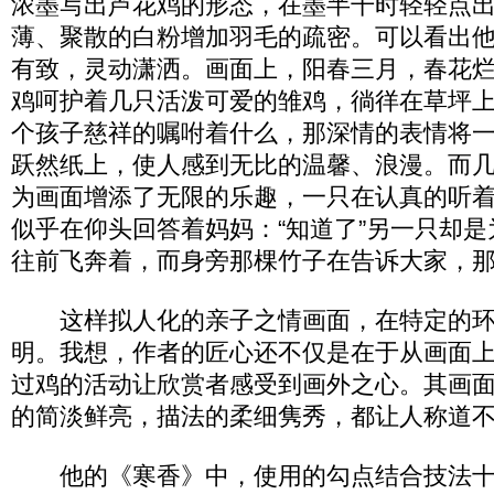
浓墨写出芦花鸡的形态，在墨半干时轻轻点
薄、聚散的白粉增加羽毛的疏密。可以看出
有致，灵动潇洒。画面上，阳春三月，春花
鸡呵护着几只活泼可爱的雏鸡，徜徉在草坪
个孩子慈祥的嘱咐着什么，那深情的表情将
跃然纸上，使人感到无比的温馨、浪漫。而
为画面增添了无限的乐趣，一只在认真的听
似乎在仰头回答着妈妈：“知道了”另一只却
往前飞奔着，而身旁那棵竹子在告诉大家，
这样拟人化的亲子之情画面，在特定的环
明。我想，作者的匠心还不仅是在于从画面
过鸡的活动让欣赏者感受到画外之心。其画
的简淡鲜亮，描法的柔细隽秀，都让人称道
他的《寒香》中，使用的勾点结合技法十