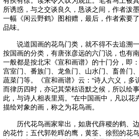
有疾有徐。读来令人叹为观止。笔者马上被
所诱惑，与之交谈良久，恳谈之间，作者泼
一幅《闲云野鹤》图相赠，最后，作者索要
品味。
说道国画的花鸟门类，就不得不去追溯一
按国画的分类，有唐张彦远的六门说，也有
一般都是按北宋《宣和画谱》的十门分，即
宫室门、番族门、龙鱼门、山水门、畜兽门
蔬菜门等。《宣和画谱》云：“诗人六义，多
而律历四时，亦记其荣枯语默之候，所以绘
此，与诗人相表里焉。”在中国画中，凡以花
描绘对象的画，称之为花鸟画。
历代花鸟画家辈出，如唐代薛稷的鹤、边
的花竹；五代郭乾晖的鹰，黄筌、徐熙的花