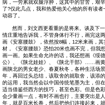
病，一劳累就双腿浮肿，这其中的甘苦，艰
了?仅此几点，我和热爱他关心他的所有读者
动容了。
然而，刘文西更看重的是将来。谈及下一
情庄重地告诉我，不管身体行不行，画完这
画《安塞腰鼓》，依然按8幅，12米来画，
材，《安塞腰鼓》恐怕20米也画不完，但我
画一画。如果生命允许的话，我还想画《绥
公》、《陕北娃娃》、《陕北干部》……画
画陕北的男女老少、春夏秋冬，各种生活场
年，再回过头总结，该取舍的就取舍，该添
的运用，我当然会以中国传统笔墨为主，但
适当借鉴些西方的技巧，甚至色彩。但是色
会少量画一点，有时不画也行，主要突出是
年，就是百米长卷，然后把他们连接起来，