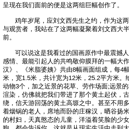
呈现在我们面前的便是这两组巨幅创作了。
鸡年岁尾，应刘文西先生之约，作为这两
与观赏者，我站在了这两幅凝聚着刘文西大
前。
可以说这是我看过的国画原作中最震撼人
感情、最能引起人的共鸣敬仰膜拜的一幅大
汉》、《米脂婆姨》共由8幅画面组成，每4幅
米，宽1.5米，共计宽为12米，25.2平方米
动物3个，加之近景的花草、劳作场面;远景
渲染，仿佛就把我们带进了那个黄土起伏，
绕，信天游回荡的黄土高塬之中。甚至不用
着烟锅的老人，席地而卧的庄稼汉，晒谷扬
的村妇，天真憨态的儿童，洋溢着笑脸的少
狗，都会告诉你，这就是从现实生活中走到大