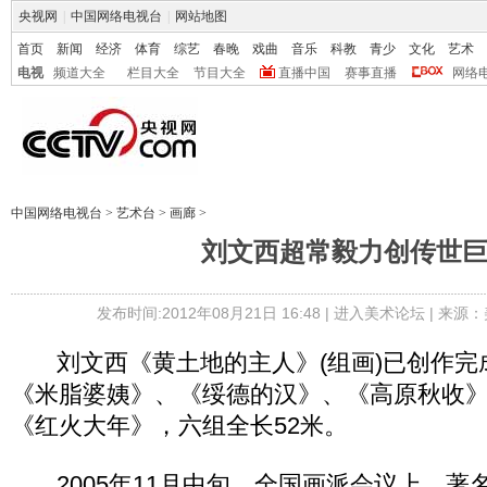
央视网
|
中国网络电视台
|
网站地图
首页
新闻
经济
体育
综艺
春晚
戏曲
音乐
科教
青少
文化
艺术
电视
频道大全
栏目大全
节目大全
直播中国
赛事直播
网络
中国网络电视台
>
艺术台
>
画廊
>
刘文西超常毅力创传世
发布时间:2012年08月21日 16:48 |
进入美术论坛
| 来源：
刘文西《黄土地的主人》(组画)已创作完
《米脂婆姨》、《绥德的汉》、《高原秋收
《红火大年》，六组全长52米。
2005年11月中旬，全国画派会议上，著