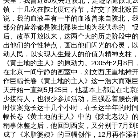
头里，我曾近80次去过陕北，足迹踏遍陕北2
镇，十几次在陕北度过春节，结交了陕北数
说，我的血液里有一半的血液曾来自陕北，
部分的营养都是陕北那块土地为我供养的。”
后、改革开放以来，这两个大的历史阶段中
出他们的个性特点，画出他们闪光的心灵，
动人民，以实现人生最大的价值为精神支柱
《黄土地的主人》的原动力。2005年2月8
在北京一间宁静的画室中，刘文西庄重地摊
作巨幅长卷《黄土地的主人》这一浩大而艰
天开始一直到5月25日，他基本上都是在北
少接待人，也很少参加活动，且强忍着腰伤
时伏案竟长达十几个小时，在长达半年的时
幅长卷《黄土地的主人》中的《陕北老汉》
稍事休整之后，他回到西安，又分别于7月到8
成了《米脂婆姨》的巨幅创作，12月再作添