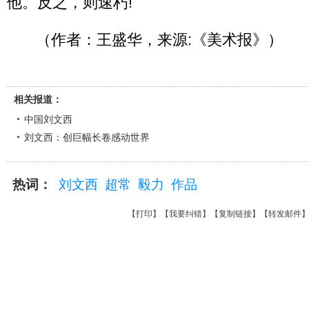
他。反之，则速朽!
（作者：王盛华，来源:《美术报》）
相关报道：
中国刘文西
刘文西：创巨幅长卷感动世界
热词：
刘文西
超常
毅力
作品
【
打印
】【
我要纠错
】【
复制链接
】【
转发邮件