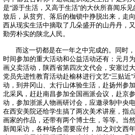
是“源于生活，又高于生活”的大伙所喜闻乐见
放后，从贫穷、落后的枷锁中挣脱出来，走
西从现实生活中摘取了几朵盛开的山丹丹，
勤劳朴实的陕北人民。
而这一切都是在一年之中完成的。同时，
时间参加的重大活动和公益活动还有：元月
画义卖活动，陕西省第四次文代会，安塞过
党员先进性教育活动赴榆林进行文艺“三贴近”
动，到井冈山、太行山体验生活，赴扬州参
北采风，赶赴南昌参加全国画派会议，赴京
动，参加浙派人物画研讨会，应邀录制中央电
在西安美院还给学生搞了两次美术讲座，指
画家的作品，还带有两个博士生，等等。当
新闻采访，各种场合需要应付，加之刘文西