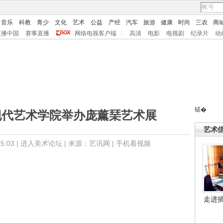
音乐
科教
青少
文化
艺术
公益
产经
汽车
旅游
健康
时尚
三农
商
直播中国
赛事直播
网络电视客户端
|
高清
电影
电视剧
纪录片
动
锘�
现代艺术学院举办庞薰琹艺术展
艺术
:03 |
进入美术论坛
| 来源：艺讯网 |
手机看视频
走进