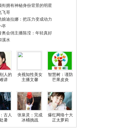
领衔拥有神秘身份背景的明星
飞飞哥
姑娘迪拉娜：把压力变成动力
小卒
青奥会俏主播陈滢：年轻真好
和溪水
别人的
央视知性美女
智慧树：谨防
难讲
主播文馨
芒果皮炎
：古人
张泉灵：完成
爆红网络十大
处暑
冰桶挑战
正太萝莉