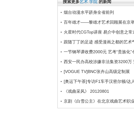
搜索更多
艺术
学院
的新闻
烟台动漫水平跻身全省前列
百年雄才——黎雄才艺术回顾展在京
火星时代CGTop讲座 易介中创意之常
跟随丁丁的足迹 感受漫画之都的艺术
一节钢琴课收费2000元 艺考“贵族化
西安一民办高校涉嫌非法集资3200万
[VOGUE TV]BNC张卉山高级定制展
[奥运下午茶]专访F1车手汉密尔顿/达
《戏曲采风》 20120801
京剧《白雪公主》在北京戏曲艺术职