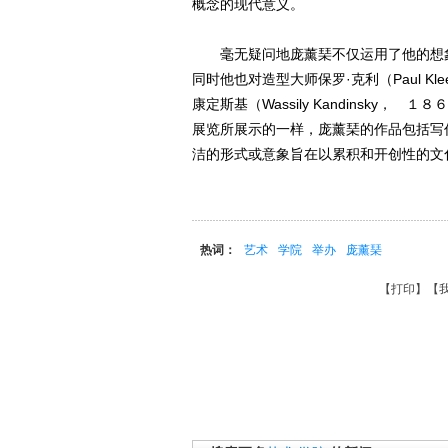
概念的现代意义。
毫无疑问地庞薰琹不仅运用了他的想象
同时他也对造型大师保罗·克利（Paul 
康定斯基（Wassily Kandinsk
展览所展示的一样，庞薰琹的作品包括写
洁的形式或意象旨在以累积和开创性的文
热词：
艺术
学院
举办
庞薰琹
【
打印
】【