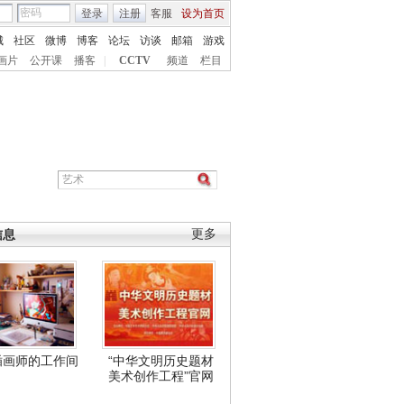
登录
注册
客服
设为首页
城
社区
微博
博客
论坛
访谈
邮箱
游戏
画片
公开课
播客
|
CCTV
频道
栏目
信息
更多
插画师的工作间
“中华文明历史题材
美术创作工程”官网