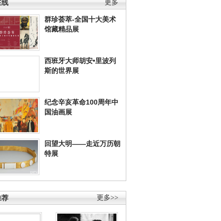
在线
更多
群珍荟萃-全国十大美术
馆藏精品展
西班牙大师胡安•里波列
斯的世界展
纪念辛亥革命100周年中
国油画展
回望大明——走近万历朝
特展
推荐
更多>>