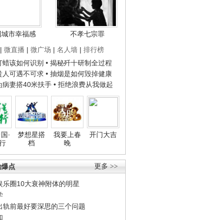
国城市幸福感
不孝七宗罪
|
微直播
|
微广场
|
名人墙
|
排行榜
子打蜡该如何识别
• 揭秘歼十研制全过程
种贵人可遇不可求
• 抽烟是如何毁掉健康
人为病妻搭40米扶手
• 拒绝浪费从我做起
国·
梦想星搭
我要上春
开门大吉
行
档
晚
劲爆点
更多 >>
娱乐圈10大衰神附体的明星
学
出轨前最好要深思的三个问题
和