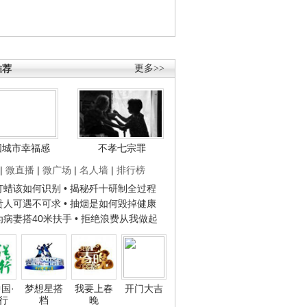
推荐
更多>>
国城市幸福感
不孝七宗罪
|
微直播
|
微广场
|
名人墙
|
排行榜
子打蜡该如何识别
• 揭秘歼十研制全过程
种贵人可遇不可求
• 抽烟是如何毁掉健康
人为病妻搭40米扶手
• 拒绝浪费从我做起
国·
梦想星搭
我要上春
开门大吉
行
档
晚