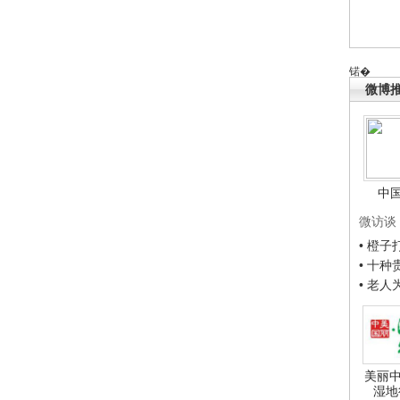
锘�
微博
中
微访谈
• 橙
• 十
• 老
美丽中
湿地