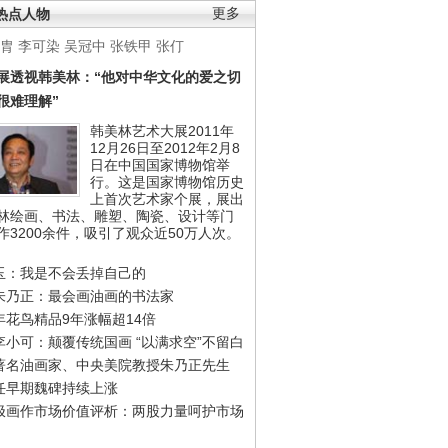
热点人物
更多
胄
李可染
吴冠中
张铁甲
张仃
展透视韩美林：“他对中华文化的爱之切
很难理解”
韩美林艺术大展2011年
12月26日至2012年2月8
日在中国国家博物馆举
行。这是国家博物馆历史
上首次艺术家个展，展出
林绘画、书法、雕塑、陶瓷、设计等门
作3200余件，吸引了观众近50万人次。
玉：我是不会丢掉自己的
朱乃正：最会画油画的书法家
年花鸟精品9年涨幅超14倍
李小可：颠覆传统国画 “以满求空”不留白
著名油画家、中央美院教授朱乃正先生
任早期魏碑持续上涨
极画作市场价值评析：两股力量呵护市场