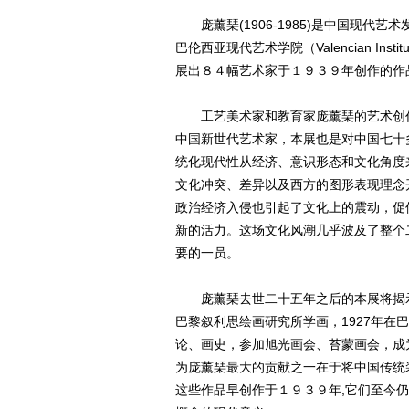
庞薰琹(1906-1985)是中国现代
巴伦西亚现代艺术学院（Valencian Inst
展出８４幅艺术家于１９３９年创作的作品
工艺美术家和教育家庞薰琹的艺术创作
中国新世代艺术家，本展也是对中国七十
统化现代性从经济、意识形态和文化角度
文化冲突、差异以及西方的图形表现理念
政治经济入侵也引起了文化上的震动，促
新的活力。这场文化风潮几乎波及了整个
要的一员。
庞薰琹去世二十五年之后的本展将揭示
巴黎叙利思绘画研究所学画，1927年在
论、画史，参加旭光画会、苔蒙画会，成
为庞薰琹最大的贡献之一在于将中国传统
这些作品早创作于１９３９年,它们至今