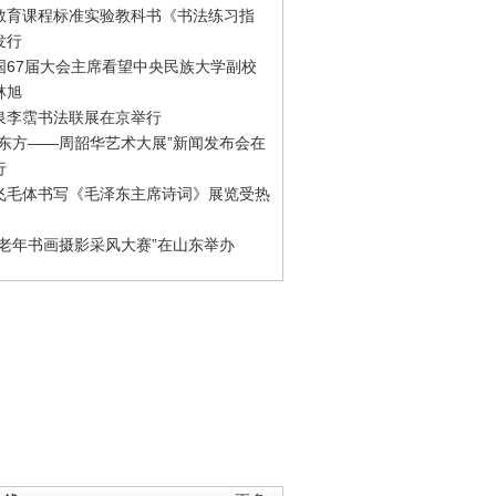
教育课程标准实验教科书《书法练习指
发行
国67届大会主席看望中央民族大学副校
林旭
泉李霑书法联展在京举行
游东方——周韶华艺术大展”新闻发布会在
行
飞毛体书写《毛泽东主席诗词》展览受热
国老年书画摄影采风大赛”在山东举办