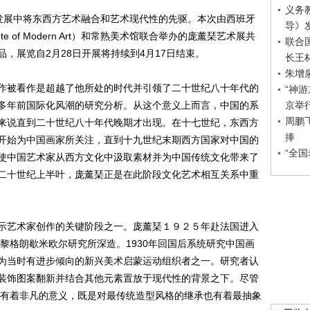
义务
艺术发展中将东西方艺术融合和艺术现代性的先驱。本次由西班牙
导》
itute of Modern Art）和常熟美术馆联合举办的庞薰琹艺术展共
联合
，展览自2月28日开展将持续到4月17日结束。
长王
朱增
被看作是超越了他所处的时代并引领了二十世纪八十年代的
“神
京举
多年前国际化风潮的研究分析。从这个意义上而言，中国的系
周鹏
来说直到二十世纪八十年代晚期才出现。在十七世纪，东西方
捧
开始为中国画家所关注，直到十九世纪末期西方国家对中国的
“全
使中国艺术家从西方文化中汲取素材并为中国传统文化带来了
二十世纪上半叶，庞薰琹正是在此阶段文化艺术相互关系中重
艺术家创作的关键阶段之一。庞薰琹１９２５年赴法国进入
巴黎格朗歇米欧尔研究所深造。1930年回国后系统研究中国画
为当时有进步倾向的新兴美术启蒙运动组织者之一。研究者认
装饰图案翻新并结合其他元素置放于现代性的背景之下。尽管
仍有着非凡的意义，既是对最传统造型风格的继承也有着最抽象