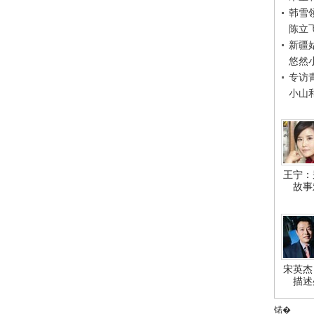
韩雪
陈立
新疆
悠然
专访
小山
王宁：
故事
宋英杰
描述
锘�