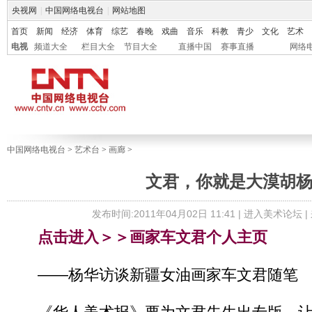
央视网
|
中国网络电视台
|
网站地图
首页
新闻
经济
体育
综艺
春晚
戏曲
音乐
科教
青少
文化
艺术
电视
频道大全
栏目大全
节目大全
直播中国
赛事直播
网络
中国网络电视台
>
艺术台
>
画廊
>
文君，你就是大漠胡
发布时间:2011年04月02日 11:41 |
进入美术论坛
|
点击进入＞＞画家车文君个人主页
——杨华访谈新疆女油画家车文君随笔