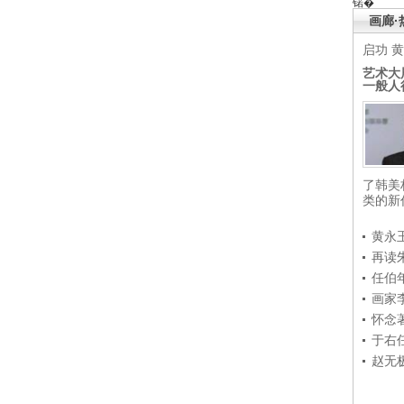
锘�
画廊·
启功
黄
艺术大
一般人
了韩美
类的新
黄永
再读
任伯
画家
怀念
于右
赵无