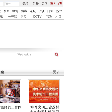
登录
注册
客服
设为首页
城
社区
微博
博客
论坛
访谈
邮箱
游戏
画片
公开课
播客
|
CCTV
频道
栏目
信息
更多
插画师的工作间
“中华文明历史题材
美术创作工程”官网