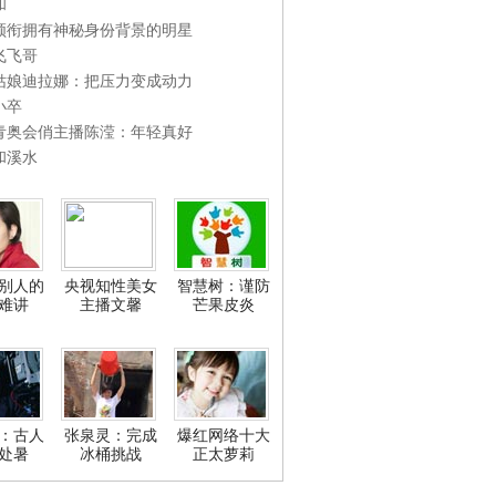
和
领衔拥有神秘身份背景的明星
飞飞哥
姑娘迪拉娜：把压力变成动力
小卒
青奥会俏主播陈滢：年轻真好
和溪水
别人的
央视知性美女
智慧树：谨防
难讲
主播文馨
芒果皮炎
：古人
张泉灵：完成
爆红网络十大
处暑
冰桶挑战
正太萝莉