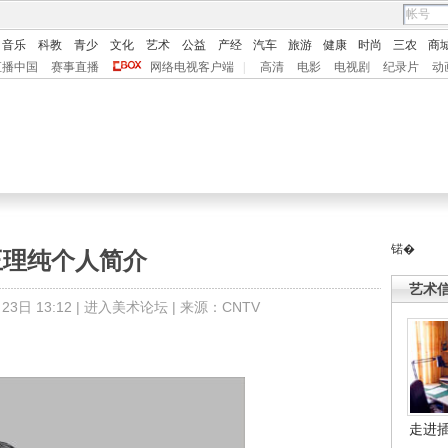
音乐
科教
青少
文化
艺术
公益
产经
汽车
旅游
健康
时尚
三农
商
直播中国
赛事直播
网络电视客户端
|
高清
电影
电视剧
纪录片
动
锘�
王理纯个人简介
艺术
3日 13:12 |
进入美术论坛
| 来源：CNTV
走进