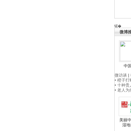
锘�
微博
中
微访谈
|
• 橙子
• 十种
• 老人
美丽中
湿地