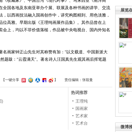
港《收藏家》、中国台湾《现代时事》、马来西亚《南洋商
在全国各地及东南亚举办个展、联展及各种书画的讲学、交流
展览
法，以西画技法融入国画创作中，讲究构图精到、用色淡雅，
品位高雅。早期出版《王理纯画展作品集》。其作品曾在上
卖会上，均以不菲价值落槌，作品被中央电视台、国内外知名
名画家钟正山先生对其称赞有加：“以文载道、中国新派大
然题跋：“云霞满天”。著名诗人汪国真先生观其画后挥笔题
】
【一键分享
】
责任编辑：张筱曼
热词推荐
)
王理纯
动
国画家
艺术家
艺术台
微博