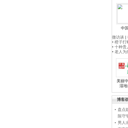
中
微访谈
|
• 橙子
• 十种
• 老人
美丽中
湿地
博客
盘点
陈守
男人