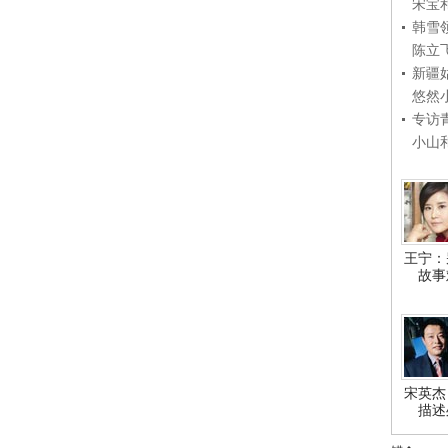
宋宝
韩雪
陈立
新疆
悠然
专访
小山
王宁：
故事
宋英杰
描述