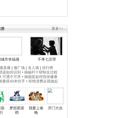
推荐
更多>>
国城市幸福感
不孝七宗罪
微直播
|
微广场
|
名人墙
|
排行榜
打蜡该如何识别
• 揭秘歼十研制全过程
贵人可遇不可求
• 抽烟是如何毁掉健康
为病妻搭40米扶手
• 拒绝浪费从我做起
国·
梦想星搭
我要上春
开门大吉
行
档
晚