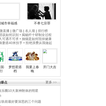
国城市幸福感
不孝七宗罪
微直播
|
微广场
|
名人墙
|
排行榜
打蜡该如何识别
• 揭秘歼十研制全过程
贵人可遇不可求
• 抽烟是如何毁掉健康
为病妻搭40米扶手
• 拒绝浪费从我做起
国·
梦想星搭
我要上春
开门大吉
行
档
晚
劲爆点
更多 >>
娱乐圈10大衰神附体的明星
学
出轨前最好要深思的三个问题