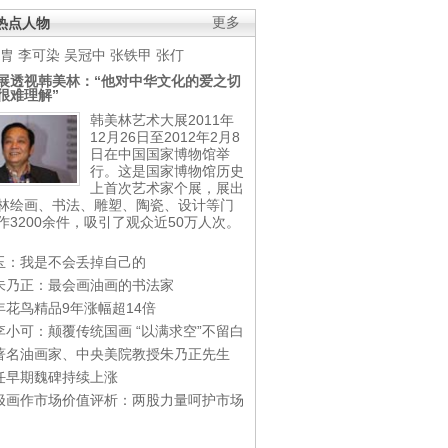
热点人物
更多
胄
李可染
吴冠中
张铁甲
张仃
展透视韩美林：“他对中华文化的爱之切
很难理解”
韩美林艺术大展2011年
12月26日至2012年2月8
日在中国国家博物馆举
行。这是国家博物馆历史
上首次艺术家个展，展出
林绘画、书法、雕塑、陶瓷、设计等门
作3200余件，吸引了观众近50万人次。
玉：我是不会丢掉自己的
朱乃正：最会画油画的书法家
年花鸟精品9年涨幅超14倍
李小可：颠覆传统国画 “以满求空”不留白
著名油画家、中央美院教授朱乃正先生
任早期魏碑持续上涨
极画作市场价值评析：两股力量呵护市场