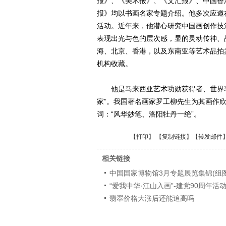
报》、《美术报》、《文汇报》、中国香
报》均以书画名家专题介绍。他多次应邀
活动。近年来，他潜心研究中国画创作技
表现出光与色的层次感，显的灵动传神、
海、北京、香港，以及东南亚等艺术品拍
机构收藏。
他是马来西亚艺术功勋获得者、世界著
家”。我国著名画家罗工柳先生为其画作欣
词：“风华妙笔、洛阳牡丹一绝”。
【
打印
】 【
复制链接
】【
转发邮件
相关链接
中国国家博物馆3月专题展览集锦(组图
“爱我中华·江山入画”-建党90周年活
翡翠价格大涨后还能追高吗