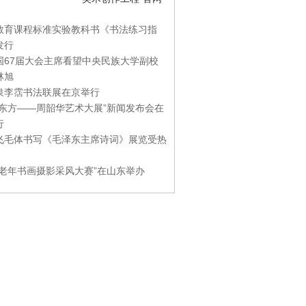
教育课程标准实验教科书《书法练习指
发行
国67届大会主席看望中央民族大学副校
林旭
泉李霑书法联展在京举行
游东方——周韶华艺术大展”新闻发布会在
行
飞毛体书写《毛泽东主席诗词》展览受热
国老年书画摄影采风大赛”在山东举办