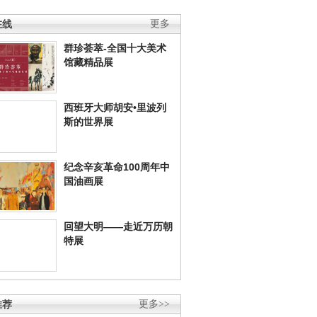
在线
更多
群珍荟萃-全国十大美术
馆藏精品展
西班牙大师胡安•里波列
斯的世界展
纪念辛亥革命100周年中
国油画展
回望大明——走近万历朝
特展
推荐
更多>>