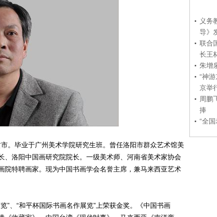
义务
导》
联合
长王
朱增
“神
京举
周鹏
捧
“全
贡市。毕业于广州美术学院研究生班。曾任洛阳市群众艺术馆美
长、洛阳中国画研究院院长。一级美术师、河南省美术家协会
画院特聘画家。现为中国书画学会名誉主席，兼马来西亚艺术
”、“和平杯国际书画名作展览”上荣获金奖。《中国书画