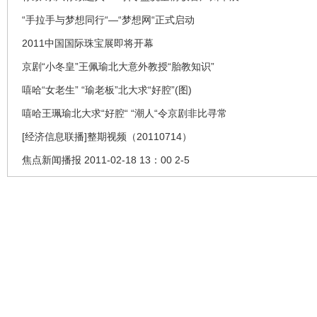
“手拉手与梦想同行“—“梦想网“正式启动
2011中国国际珠宝展即将开幕
京剧“小冬皇”王佩瑜北大意外教授“胎教知识”
嘻哈“女老生” “瑜老板”北大求“好腔”(图)
嘻哈王珮瑜北大求“好腔“ “潮人“令京剧非比寻常
[经济信息联播]整期视频（20110714）
焦点新闻播报 2011-02-18 13：00 2-5