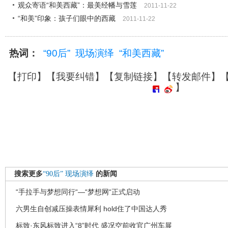
观众寄语“和美西藏”：最美经幡与雪莲
2011-11-22
“和美”印象：孩子们眼中的西藏
2011-11-22
热词：
“90后”
现场演绎
“和美西藏”
【
打印
】【
我要纠错
】【
复制链接
】【
转发邮件
】
】
搜索更多
“90后”
现场演绎
的新闻
“手拉手与梦想同行“—“梦想网“正式启动
六男生自创减压操表情犀利 hold住了中国达人秀
标致·东风标致进入“8”时代 盛况空前收官广州车展