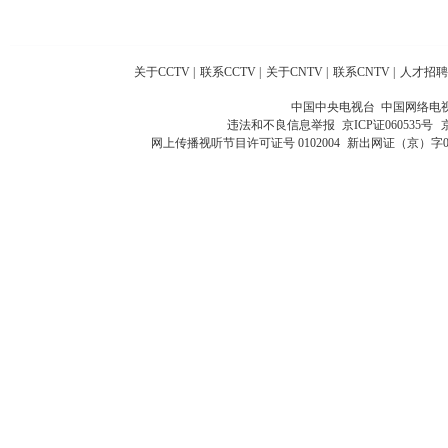
关于CCTV
|
联系CCTV
|
关于CNTV
|
联系CNTV
|
人才招聘
中国中央电视台 中国网络电
违法和不良信息举报
京ICP证060535号
网上传播视听节目许可证号 0102004
新出网证（京）字0